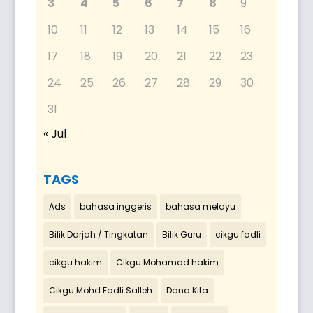
3
4
5
6
7
8
9
10
11
12
13
14
15
16
17
18
19
20
21
22
23
24
25
26
27
28
29
30
31
« Jul
TAGS
Ads
bahasa inggeris
bahasa melayu
Bilik Darjah / Tingkatan
Bilik Guru
cikgu fadli
cikgu hakim
Cikgu Mohamad hakim
Cikgu Mohd Fadli Salleh
Dana Kita