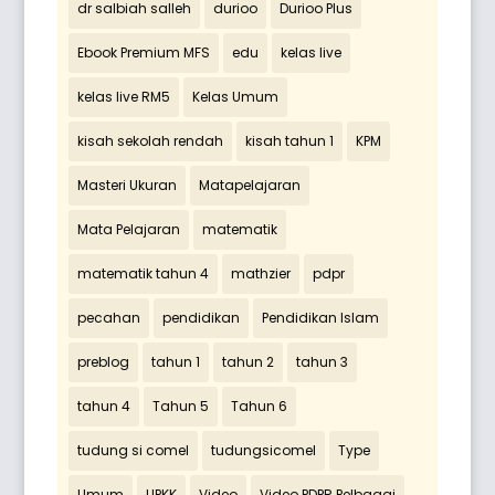
dr salbiah salleh
durioo
Durioo Plus
Ebook Premium MFS
edu
kelas live
kelas live RM5
Kelas Umum
kisah sekolah rendah
kisah tahun 1
KPM
Masteri Ukuran
Matapelajaran
Mata Pelajaran
matematik
matematik tahun 4
mathzier
pdpr
pecahan
pendidikan
Pendidikan Islam
preblog
tahun 1
tahun 2
tahun 3
tahun 4
Tahun 5
Tahun 6
tudung si comel
tudungsicomel
Type
Umum
UPKK
Video
Video PDPR Pelbagai