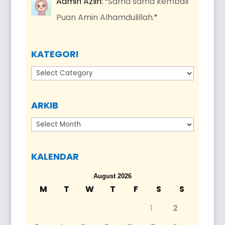
Admin Azlin
: “
Sama sama kembali
Puan Amin Alhamdulillah.
”
KATEGORI
Kategori
ARKIB
Arkib
KALENDAR
August 2026
M
T
W
T
F
S
S
1
2