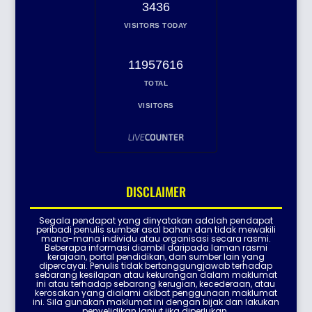
3436
VISITORS TODAY
11957616
TOTAL
VISITORS
DISCLAIMER
Segala pendapat yang dinyatakan adalah pendapat
peribadi penulis sumber asal bahan dan tidak mewakili
mana-mana individu atau organisasi secara rasmi.
Beberapa informasi diambil daripada laman rasmi
kerajaan, portal pendidikan, dan sumber lain yang
dipercayai. Penulis tidak bertanggungjawab terhadap
sebarang kesilapan atau kekurangan dalam maklumat
ini atau terhadap sebarang kerugian, kecederaan, atau
kerosakan yang dialami akibat penggunaan maklumat
ini. Sila gunakan maklumat ini dengan bijak dan lakukan
penyelidikan lanjut jika diperlukan.