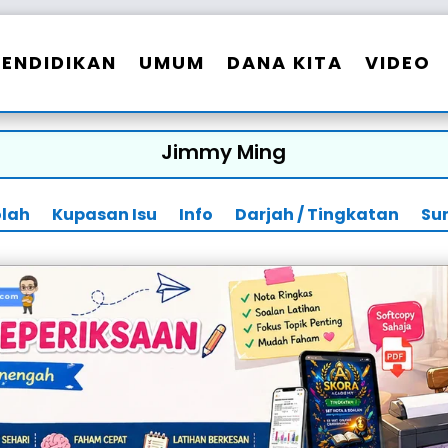
PENDIDIKAN
UMUM
DANA KITA
VIDEO
Jimmy Ming
olah
Kupasan Isu
Info
Darjah / Tingkatan
Su