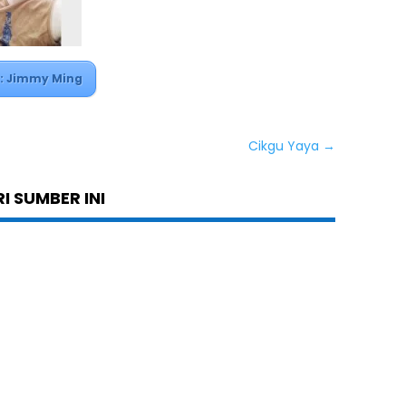
: Jimmy Ming
Cikgu Yaya
→
I SUMBER INI