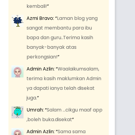
kembali!
”
Azmi Bravo
: “
Laman blog yang
sangat membantu para ibu
bapa dan guru..Terima kasih
banyak-banyak atas
perkongsian!
”
Admin Azlin
: “
Waalaikumsalam,
terima kasih maklumkan Admin
ya dapati ianya telah disekat
juga.
”
Umrah
: “
Salam …cikgu maaf app
,boleh buka.disekat
”
Admin Azlin
: “
Sama sama