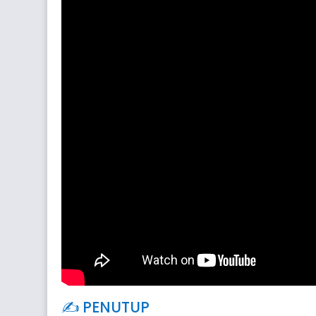
✍️ PENUTUP