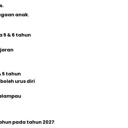
s.
agaan anak
.
a 5 & 6 tahun
i
ajaran
& 5 tahun
oleh urus diri
melampau
tahun pada tahun 2027
: