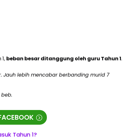
 1,
beban besar ditanggung oleh guru Tahun 1
.
. Jauh lebih mencabar berbanding murid 7
 beb.
 FACEBOOK
asuk Tahun 1?