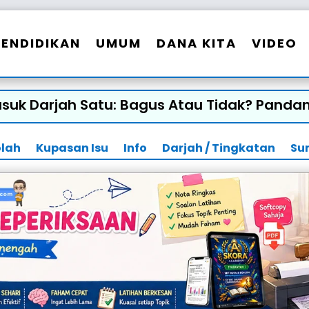
PENDIDIKAN
UMUM
DANA KITA
VIDEO
uk Darjah Satu: Bagus Atau Tidak? Pandan
olah
Kupasan Isu
Info
Darjah / Tingkatan
Su