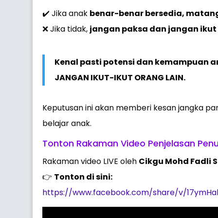
✔️ Jika anak
benar-benar bersedia, matang
❌ Jika tidak,
jangan paksa dan jangan ikut 
Kenal pasti potensi dan kemampuan an
JANGAN IKUT-IKUT ORANG LAIN.
Keputusan ini akan memberi kesan jangka pan
belajar anak.
Tonton Rakaman Video Penjelasan Pen
Rakaman video LIVE oleh
Cikgu Mohd Fadli S
👉
Tonton di sini:
https://www.facebook.com/share/v/17ymHa