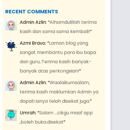
RECENT COMMENTS
Admin Azlin
: “
Alhamdulillah terima
kasih dan sama sama kembali!
”
Azmi Bravo
: “
Laman blog yang
sangat membantu para ibu bapa
dan guru..Terima kasih banyak-
banyak atas perkongsian!
”
Admin Azlin
: “
Waalaikumsalam,
terima kasih maklumkan Admin ya
dapati ianya telah disekat juga.
”
Umrah
: “
Salam …cikgu maaf app
,boleh buka.disekat
”