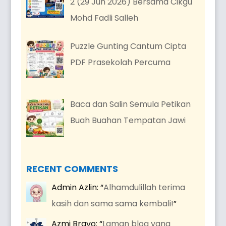
2 (29 Jun 2026) Bersama Cikgu
Mohd Fadli Salleh
Puzzle Gunting Cantum Cipta
PDF Prasekolah Percuma
Baca dan Salin Semula Petikan
Buah Buahan Tempatan Jawi
RECENT COMMENTS
Admin Azlin
: “
Alhamdulillah terima
kasih dan sama sama kembali!
”
Azmi Bravo
: “
Laman blog yang