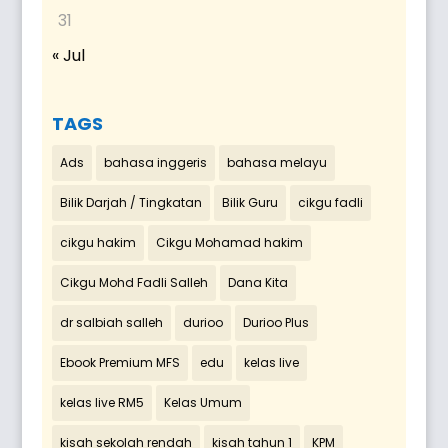
31
« Jul
TAGS
Ads
bahasa inggeris
bahasa melayu
Bilik Darjah / Tingkatan
Bilik Guru
cikgu fadli
cikgu hakim
Cikgu Mohamad hakim
Cikgu Mohd Fadli Salleh
Dana Kita
dr salbiah salleh
durioo
Durioo Plus
Ebook Premium MFS
edu
kelas live
kelas live RM5
Kelas Umum
kisah sekolah rendah
kisah tahun 1
KPM