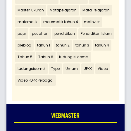
Masteri Ukuran
Matapelajaran
Mata Pelajaran
matematik
matematik tahun 4
mathzier
pdpr
pecahan
pendidikan
Pendidikan Islam
preblog
tahun 1
tahun 2
tahun 3
tahun 4
Tahun 5
Tahun 6
tudung si comel
tudungsicomel
Type
Umum
UPKK
Video
Video PDPR Pelbagai
WEBMASTER