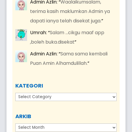
Admin Azlin
: “
Waalaikumsalam,
terima kasih maklumkan Admin ya
dapati ianya telah disekat juga.
”
Umrah
: “
Salam …cikgu maaf app
,boleh buka.disekat
”
Admin Azlin
: “
Sama sama kembali
Puan Amin Alhamdulillah.
”
KATEGORI
Kategori
ARKIB
Arkib