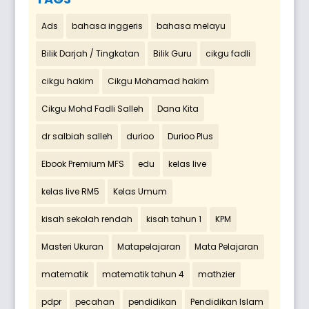
Ads
bahasa inggeris
bahasa melayu
Bilik Darjah / Tingkatan
Bilik Guru
cikgu fadli
cikgu hakim
Cikgu Mohamad hakim
Cikgu Mohd Fadli Salleh
Dana Kita
dr salbiah salleh
durioo
Durioo Plus
Ebook Premium MFS
edu
kelas live
kelas live RM5
Kelas Umum
kisah sekolah rendah
kisah tahun 1
KPM
Masteri Ukuran
Matapelajaran
Mata Pelajaran
matematik
matematik tahun 4
mathzier
pdpr
pecahan
pendidikan
Pendidikan Islam