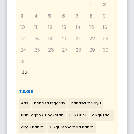
1
2
3
4
5
6
7
8
9
10
11
12
13
14
15
16
17
18
19
20
21
22
23
24
25
26
27
28
29
30
31
« Jul
TAGS
Ads
bahasa inggeris
bahasa melayu
Bilik Darjah / Tingkatan
Bilik Guru
cikgu fadli
cikgu hakim
Cikgu Mohamad hakim