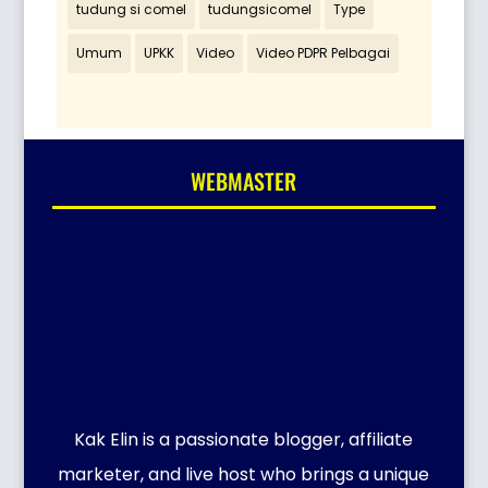
tudung si comel
tudungsicomel
Type
Umum
UPKK
Video
Video PDPR Pelbagai
WEBMASTER
Kak Elin is a passionate blogger, affiliate
marketer, and live host who brings a unique