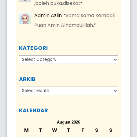
,boleh buka.disekat
”
Admin Azlin
: “
Sama sama kembali
Puan Amin Alhamdulillah.
”
KATEGORI
Kategori
ARKIB
Arkib
KALENDAR
August 2026
M
T
W
T
F
S
S