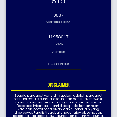
819
3837
VISITORS TODAY
11958017
TOTAL
VISITORS
DISCLAIMER
Segala pendapat yang dinyatakan adalah pendapat
peribadi penulis sumber asal bahan dan tidak mewakili
mana-mana individu atau organisasi secara rasmi.
Beberapa informasi diambil daripada laman rasmi
kerajaan, portal pendidikan, dan sumber lain yang
dipercayai. Penulis tidak bertanggungjawab terhadap
sebarang kesilapan atau kekurangan dalam maklumat