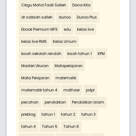
Cikgu Mohd Fadli Salleh
Dana Kita
dr salbiah salleh
durioo
Durioo Plus
Ebook Premium MFS
edu
kelas live
kelas live RM5
Kelas Umum
kisah sekolah rendah
kisah tahun 1
KPM
Masteri Ukuran
Matapelajaran
Mata Pelajaran
matematik
matematik tahun 4
mathzier
pdpr
pecahan
pendidikan
Pendidikan Islam
preblog
tahun 1
tahun 2
tahun 3
tahun 4
Tahun 5
Tahun 6