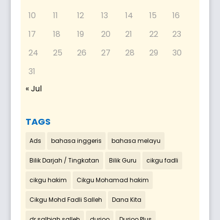
10
11
12
13
14
15
16
17
18
19
20
21
22
23
24
25
26
27
28
29
30
31
« Jul
TAGS
Ads
bahasa inggeris
bahasa melayu
Bilik Darjah / Tingkatan
Bilik Guru
cikgu fadli
cikgu hakim
Cikgu Mohamad hakim
Cikgu Mohd Fadli Salleh
Dana Kita
dr salbiah salleh
durioo
Durioo Plus