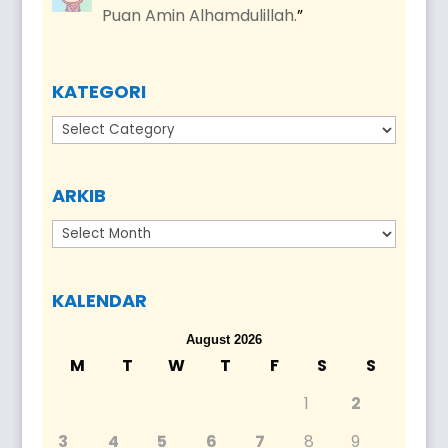
Puan Amin Alhamdulillah.
”
KATEGORI
Kategori
ARKIB
Arkib
KALENDAR
August 2026
M
T
W
T
F
S
S
1
2
3
4
5
6
7
8
9