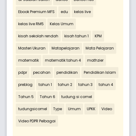
Ebook Premium MFS
edu
kelas live
kelas live RM5
Kelas Umum
kisah sekolah rendah
kisah tahun 1
KPM
Masteri Ukuran
Matapelajaran
Mata Pelajaran
matematik
matematik tahun 4
mathzier
pdpr
pecahan
pendidikan
Pendidikan Islam
preblog
tahun 1
tahun 2
tahun 3
tahun 4
Tahun 5
Tahun 6
tudung si comel
tudungsicomel
Type
Umum
UPKK
Video
Video PDPR Pelbagai