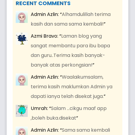
RECENT COMMENTS
Admin Azlin
: “
Alhamdulillah terima
kasih dan sama sama kembali!
”
Azmi Bravo
: “
Laman blog yang
sangat membantu para ibu bapa
dan guru..Terima kasih banyak-
banyak atas perkongsian!
”
Admin Azlin
: “
Waalaikumsalam,
terima kasih maklumkan Admin ya
dapati ianya telah disekat juga.
”
Umrah
: “
Salam …cikgu maaf app
,boleh buka.disekat
”
Admin Azlin
: “
Sama sama kembali