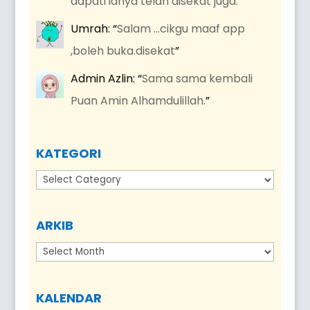
dapati ianya telah disekat juga.
”
Umrah
: “
Salam …cikgu maaf app
,boleh buka.disekat
”
Admin Azlin
: “
Sama sama kembali
Puan Amin Alhamdulillah.
”
KATEGORI
Kategori
ARKIB
Arkib
KALENDAR