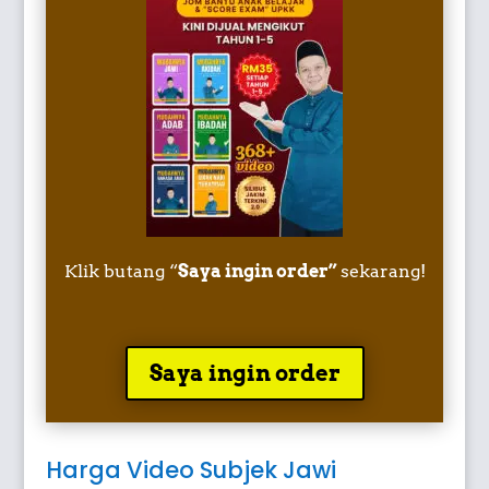
Klik butang “
Saya ingin order”
sekarang!
Saya ingin order
Harga Video Subjek Jawi