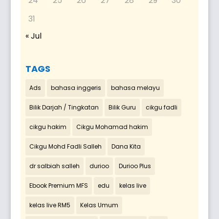
24
25
26
27
28
29
30
31
« Jul
TAGS
Ads
bahasa inggeris
bahasa melayu
Bilik Darjah / Tingkatan
Bilik Guru
cikgu fadli
cikgu hakim
Cikgu Mohamad hakim
Cikgu Mohd Fadli Salleh
Dana Kita
dr salbiah salleh
durioo
Durioo Plus
Ebook Premium MFS
edu
kelas live
kelas live RM5
Kelas Umum