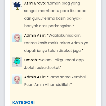
Azmi Bravo
: “
Laman blog yang
sangat membantu para ibu bapa
dan guru..Terima kasih banyak-
banyak atas perkongsian!
”
Admin Azlin
: “
Waalaikumsalam,
terima kasih maklumkan Admin ya
dapati ianya telah disekat juga.
”
Umrah
: “
Salam …cikgu maaf app
,boleh buka.disekat
”
Admin Azlin
: “
Sama sama kembali
Puan Amin Alhamdulillah.
”
KATEGORI