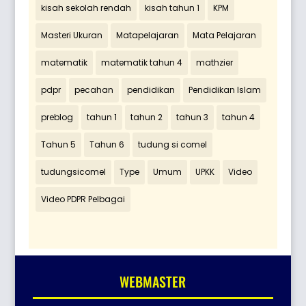
kisah sekolah rendah
kisah tahun 1
KPM
Masteri Ukuran
Matapelajaran
Mata Pelajaran
matematik
matematik tahun 4
mathzier
pdpr
pecahan
pendidikan
Pendidikan Islam
preblog
tahun 1
tahun 2
tahun 3
tahun 4
Tahun 5
Tahun 6
tudung si comel
tudungsicomel
Type
Umum
UPKK
Video
Video PDPR Pelbagai
WEBMASTER