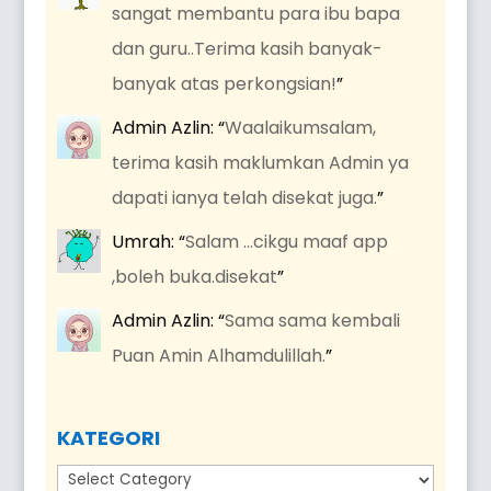
sangat membantu para ibu bapa
dan guru..Terima kasih banyak-
banyak atas perkongsian!
”
Admin Azlin
: “
Waalaikumsalam,
terima kasih maklumkan Admin ya
dapati ianya telah disekat juga.
”
Umrah
: “
Salam …cikgu maaf app
,boleh buka.disekat
”
Admin Azlin
: “
Sama sama kembali
Puan Amin Alhamdulillah.
”
KATEGORI
Kategori