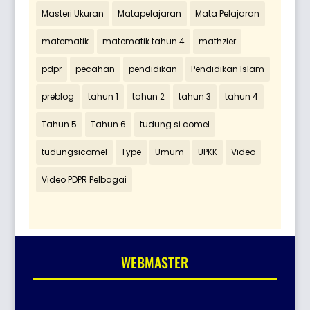
Masteri Ukuran
Matapelajaran
Mata Pelajaran
matematik
matematik tahun 4
mathzier
pdpr
pecahan
pendidikan
Pendidikan Islam
preblog
tahun 1
tahun 2
tahun 3
tahun 4
Tahun 5
Tahun 6
tudung si comel
tudungsicomel
Type
Umum
UPKK
Video
Video PDPR Pelbagai
WEBMASTER