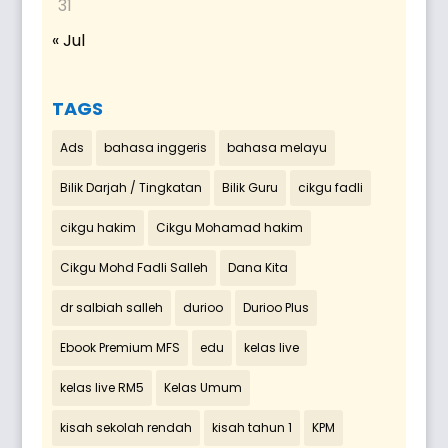
31
« Jul
TAGS
Ads
bahasa inggeris
bahasa melayu
Bilik Darjah / Tingkatan
Bilik Guru
cikgu fadli
cikgu hakim
Cikgu Mohamad hakim
Cikgu Mohd Fadli Salleh
Dana Kita
dr salbiah salleh
durioo
Durioo Plus
Ebook Premium MFS
edu
kelas live
kelas live RM5
Kelas Umum
kisah sekolah rendah
kisah tahun 1
KPM