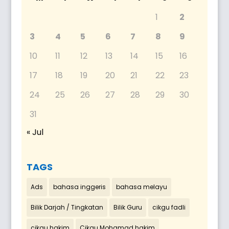
1
2
3
4
5
6
7
8
9
10
11
12
13
14
15
16
17
18
19
20
21
22
23
24
25
26
27
28
29
30
31
« Jul
TAGS
Ads
bahasa inggeris
bahasa melayu
Bilik Darjah / Tingkatan
Bilik Guru
cikgu fadli
cikgu hakim
Cikgu Mohamad hakim