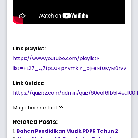
Link playlist:
https://www.youtube.com/playlist?
list=PL27_Q7fpOJ4pAvmkIY_pjFeNfUKyM0rvV
Link Quizizz:
https://quizizz.com/admin/quiz/60eaf61b5f4ed10
Moga bermanfaat 🌹
Related Posts:
Bahan Pendidikan Muzik PDPR Tahun 2