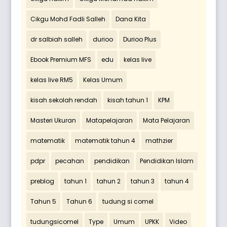
Cikgu Mohd Fadli Salleh
Dana Kita
dr salbiah salleh
durioo
Durioo Plus
Ebook Premium MFS
edu
kelas live
kelas live RM5
Kelas Umum
kisah sekolah rendah
kisah tahun 1
KPM
Masteri Ukuran
Matapelajaran
Mata Pelajaran
matematik
matematik tahun 4
mathzier
pdpr
pecahan
pendidikan
Pendidikan Islam
preblog
tahun 1
tahun 2
tahun 3
tahun 4
Tahun 5
Tahun 6
tudung si comel
tudungsicomel
Type
Umum
UPKK
Video