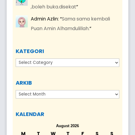
,boleh buka.disekat
”
Admin Azlin
: “
Sama sama kembali
Puan Amin Alhamdulillah.
”
KATEGORI
Kategori
ARKIB
Arkib
KALENDAR
August 2026
M
T
W
T
F
S
S