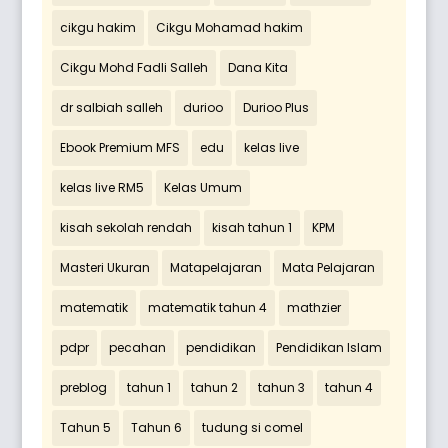
cikgu hakim
Cikgu Mohamad hakim
Cikgu Mohd Fadli Salleh
Dana Kita
dr salbiah salleh
durioo
Durioo Plus
Ebook Premium MFS
edu
kelas live
kelas live RM5
Kelas Umum
kisah sekolah rendah
kisah tahun 1
KPM
Masteri Ukuran
Matapelajaran
Mata Pelajaran
matematik
matematik tahun 4
mathzier
pdpr
pecahan
pendidikan
Pendidikan Islam
preblog
tahun 1
tahun 2
tahun 3
tahun 4
Tahun 5
Tahun 6
tudung si comel