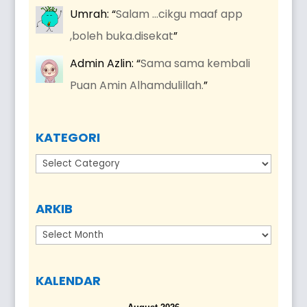
Umrah
: “
Salam …cikgu maaf app
,boleh buka.disekat
”
Admin Azlin
: “
Sama sama kembali
Puan Amin Alhamdulillah.
”
KATEGORI
Kategori
ARKIB
Arkib
KALENDAR