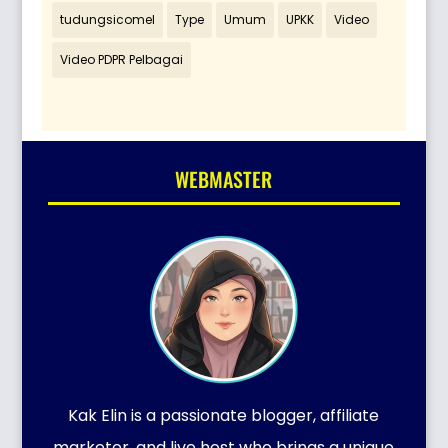
tudungsicomel
Type
Umum
UPKK
Video
Video PDPR Pelbagai
WEBMASTER
Kak Elin is a passionate blogger, affiliate
marketer, and live host who brings a unique