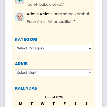
,boleh buka.disekat
”
Admin Azlin
: “
Sama sama kembali
Puan Amin Alhamdulillah.
”
KATEGORI
Kategori
ARKIB
Arkib
KALENDAR
August 2026
M
T
W
T
F
S
S