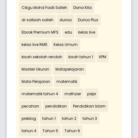
Cikgu Mohd Fadli Salleh
Dana Kita
dr salbiah salleh
durioo
Durioo Plus
Ebook Premium MFS
edu
kelas live
kelas live RM5
Kelas Umum
kisah sekolah rendah
kisah tahun 1
KPM
Masteri Ukuran
Matapelajaran
Mata Pelajaran
matematik
matematik tahun 4
mathzier
pdpr
pecahan
pendidikan
Pendidikan Islam
preblog
tahun 1
tahun 2
tahun 3
tahun 4
Tahun 5
Tahun 6