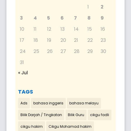
1
2
3
4
5
6
7
8
9
10
11
12
13
14
15
16
17
18
19
20
21
22
23
24
25
26
27
28
29
30
31
« Jul
TAGS
Ads
bahasa inggeris
bahasa melayu
Bilik Darjah / Tingkatan
Bilik Guru
cikgu fadli
cikgu hakim
Cikgu Mohamad hakim