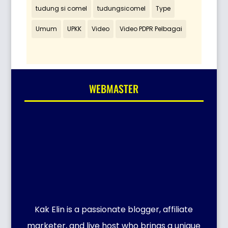
tudung si comel
tudungsicomel
Type
Umum
UPKK
Video
Video PDPR Pelbagai
WEBMASTER
Kak Elin is a passionate blogger, affiliate
marketer, and live host who brings a unique