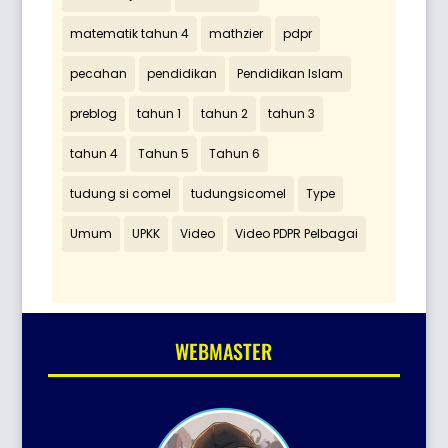
matematik tahun 4
mathzier
pdpr
pecahan
pendidikan
Pendidikan Islam
preblog
tahun 1
tahun 2
tahun 3
tahun 4
Tahun 5
Tahun 6
tudung si comel
tudungsicomel
Type
Umum
UPKK
Video
Video PDPR Pelbagai
WEBMASTER