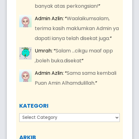
banyak atas perkongsian!
”
Admin Azlin
: “
Waalaikumsalam,
terima kasih maklumkan Admin ya
dapati ianya telah disekat juga.
”
Umrah
: “
Salam …cikgu maaf app
,boleh buka.disekat
”
Admin Azlin
: “
Sama sama kembali
Puan Amin Alhamdulillah.
”
KATEGORI
Kategori
ARKIB