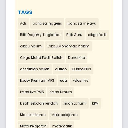
TAGS
Ads
bahasa inggeris
bahasa melayu
Bilik Darjah / Tingkatan
Bilik Guru
cikgu fadli
cikgu hakim
Cikgu Mohamad hakim
Cikgu Mohd Fadli Salleh
Dana Kita
dr salbiah salleh
durioo
Durioo Plus
Ebook Premium MFS
edu
kelas live
kelas live RM5
Kelas Umum
kisah sekolah rendah
kisah tahun 1
KPM
Masteri Ukuran
Matapelajaran
Mata Pelajaran
matematik