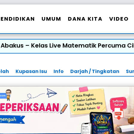
PENDIDIKAN
UMUM
DANA KITA
VIDEO
 Abakus – Kelas Live Matematik Percuma Ci
olah
Kupasan Isu
Info
Darjah / Tingkatan
Su