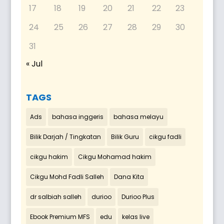
17
18
19
20
21
22
23
24
25
26
27
28
29
30
31
« Jul
TAGS
Ads
bahasa inggeris
bahasa melayu
Bilik Darjah / Tingkatan
Bilik Guru
cikgu fadli
cikgu hakim
Cikgu Mohamad hakim
Cikgu Mohd Fadli Salleh
Dana Kita
dr salbiah salleh
durioo
Durioo Plus
Ebook Premium MFS
edu
kelas live