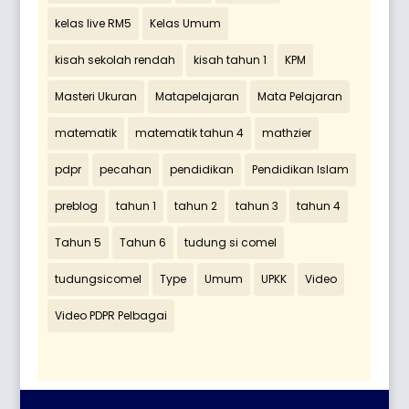
kelas live RM5
Kelas Umum
kisah sekolah rendah
kisah tahun 1
KPM
Masteri Ukuran
Matapelajaran
Mata Pelajaran
matematik
matematik tahun 4
mathzier
pdpr
pecahan
pendidikan
Pendidikan Islam
preblog
tahun 1
tahun 2
tahun 3
tahun 4
Tahun 5
Tahun 6
tudung si comel
tudungsicomel
Type
Umum
UPKK
Video
Video PDPR Pelbagai