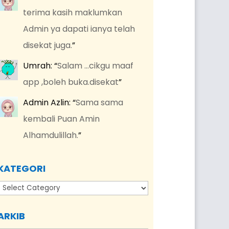
terima kasih maklumkan
Admin ya dapati ianya telah
disekat juga.
”
Umrah
: “
Salam …cikgu maaf
app ,boleh buka.disekat
”
Admin Azlin
: “
Sama sama
kembali Puan Amin
Alhamdulillah.
”
KATEGORI
Kategori
ARKIB