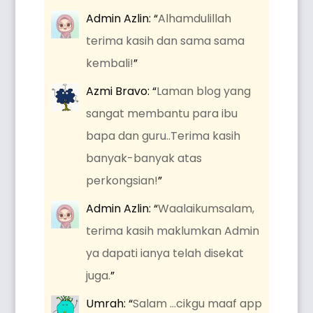
Admin Azlin
: “
Alhamdulillah
terima kasih dan sama sama
kembali!
”
Azmi Bravo
: “
Laman blog yang
sangat membantu para ibu
bapa dan guru..Terima kasih
banyak-banyak atas
perkongsian!
”
Admin Azlin
: “
Waalaikumsalam,
terima kasih maklumkan Admin
ya dapati ianya telah disekat
juga.
”
Umrah
: “
Salam …cikgu maaf app