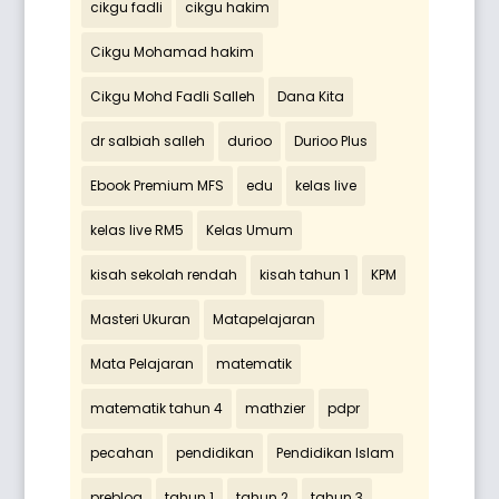
cikgu fadli
cikgu hakim
Cikgu Mohamad hakim
Cikgu Mohd Fadli Salleh
Dana Kita
dr salbiah salleh
durioo
Durioo Plus
Ebook Premium MFS
edu
kelas live
kelas live RM5
Kelas Umum
kisah sekolah rendah
kisah tahun 1
KPM
Masteri Ukuran
Matapelajaran
Mata Pelajaran
matematik
matematik tahun 4
mathzier
pdpr
pecahan
pendidikan
Pendidikan Islam
preblog
tahun 1
tahun 2
tahun 3