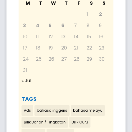
M
T
W
T
F
S
S
1
2
3
4
5
6
7
8
9
10
11
12
13
14
15
16
17
18
19
20
21
22
23
24
25
26
27
28
29
30
31
« Jul
TAGS
Ads
bahasa inggeris
bahasa melayu
Bilik Darjah / Tingkatan
Bilik Guru