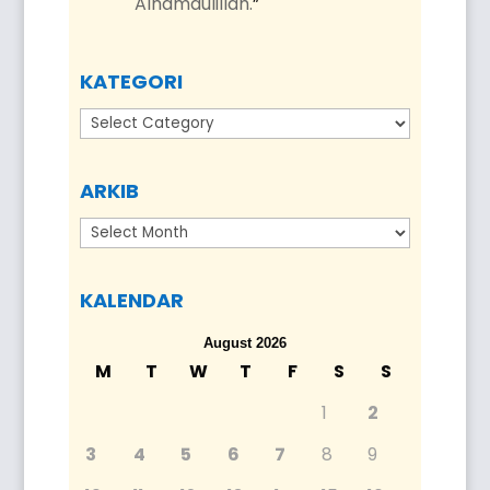
Alhamdulillah.
”
KATEGORI
Kategori
ARKIB
Arkib
KALENDAR
August 2026
M
T
W
T
F
S
S
1
2
3
4
5
6
7
8
9