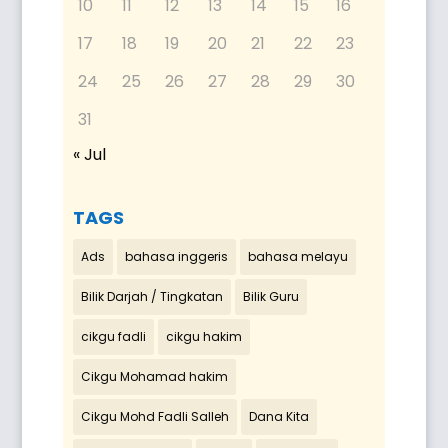
10
11
12
13
14
15
16
17
18
19
20
21
22
23
24
25
26
27
28
29
30
31
« Jul
TAGS
Ads
bahasa inggeris
bahasa melayu
Bilik Darjah / Tingkatan
Bilik Guru
cikgu fadli
cikgu hakim
Cikgu Mohamad hakim
Cikgu Mohd Fadli Salleh
Dana Kita