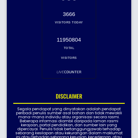
3666
VISITORS TODAY
11950804
TOTAL
VISITORS
DISCLAIMER
Segala pendapat yang dinyatakan adalah pendapat
peribadi penulis sumber asal bahan dan tidak mewakili
mana-mana individu atau organisasi secara rasmi.
Beberapa informasi diambil daripada laman rasmi
kerajaan, portal pendidikan, dan sumber lain yang
dipercayai. Penulis tidak bertanggungjawab terhadap
sebarang kesilapan atau kekurangan dalam maklumat
ini atau terhadap sebarang kerugian, kecederaan, atau