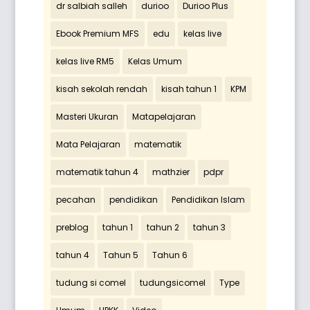
dr salbiah salleh
durioo
Durioo Plus
Ebook Premium MFS
edu
kelas live
kelas live RM5
Kelas Umum
kisah sekolah rendah
kisah tahun 1
KPM
Masteri Ukuran
Matapelajaran
Mata Pelajaran
matematik
matematik tahun 4
mathzier
pdpr
pecahan
pendidikan
Pendidikan Islam
preblog
tahun 1
tahun 2
tahun 3
tahun 4
Tahun 5
Tahun 6
tudung si comel
tudungsicomel
Type