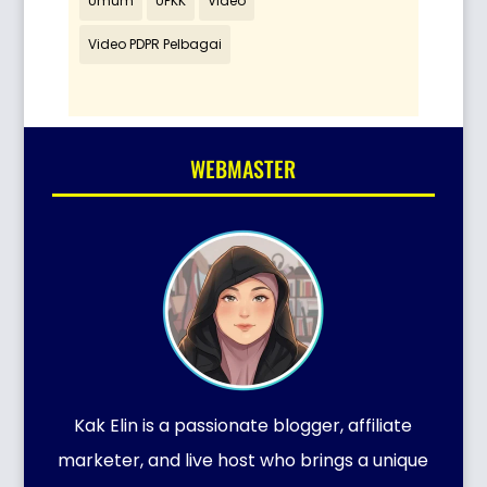
Umum
UPKK
Video
Video PDPR Pelbagai
WEBMASTER
Kak Elin is a passionate blogger, affiliate
marketer, and live host who brings a unique