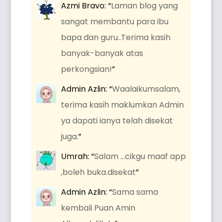
Azmi Bravo
: “
Laman blog yang
sangat membantu para ibu
bapa dan guru..Terima kasih
banyak-banyak atas
perkongsian!
”
Admin Azlin
: “
Waalaikumsalam,
terima kasih maklumkan Admin
ya dapati ianya telah disekat
juga.
”
Umrah
: “
Salam …cikgu maaf app
,boleh buka.disekat
”
Admin Azlin
: “
Sama sama
kembali Puan Amin