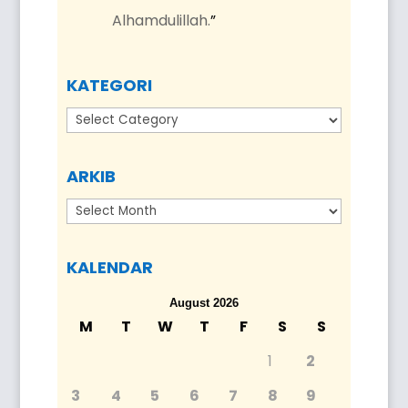
Alhamdulillah.
”
KATEGORI
Kategori
ARKIB
Arkib
KALENDAR
August 2026
M
T
W
T
F
S
S
1
2
3
4
5
6
7
8
9