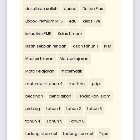
dr salbiah salleh
durioo
Durioo Plus
Ebook Premium MFS
edu
kelas live
kelas live RM5
Kelas Umum
kisah sekolah rendah
kisah tahun 1
KPM
Masteri Ukuran
Matapelajaran
Mata Pelajaran
matematik
matematik tahun 4
mathzier
pdpr
pecahan
pendidikan
Pendidikan Islam
preblog
tahun 1
tahun 2
tahun 3
tahun 4
Tahun 5
Tahun 6
tudung si comel
tudungsicomel
Type