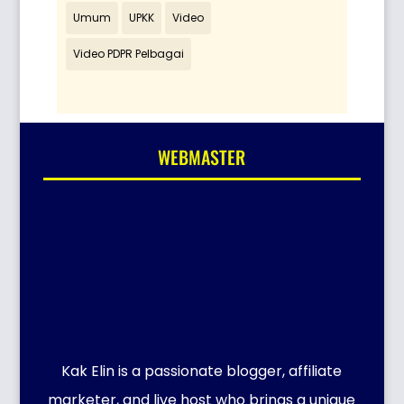
Umum
UPKK
Video
Video PDPR Pelbagai
WEBMASTER
Kak Elin is a passionate blogger, affiliate
marketer, and live host who brings a unique