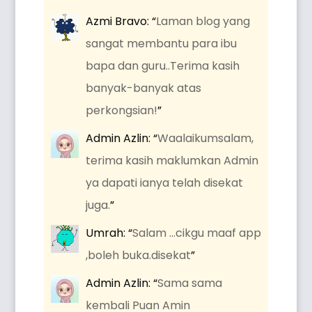
Azmi Bravo
: “
Laman blog yang
sangat membantu para ibu
bapa dan guru..Terima kasih
banyak-banyak atas
perkongsian!
”
Admin Azlin
: “
Waalaikumsalam,
terima kasih maklumkan Admin
ya dapati ianya telah disekat
juga.
”
Umrah
: “
Salam …cikgu maaf app
,boleh buka.disekat
”
Admin Azlin
: “
Sama sama
kembali Puan Amin