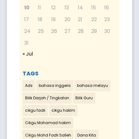
10
11
12
13
14
15
16
17
18
19
20
21
22
23
24
25
26
27
28
29
30
31
« Jul
TAGS
Ads
bahasa inggeris
bahasa melayu
Bilik Darjah / Tingkatan
Bilik Guru
cikgu fadli
cikgu hakim
Cikgu Mohamad hakim
Cikgu Mohd Fadli Salleh
Dana Kita