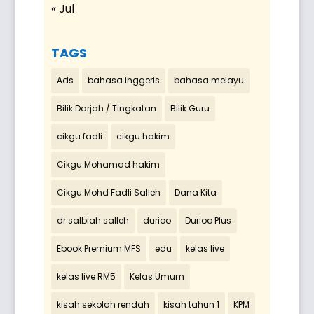
« Jul
TAGS
Ads
bahasa inggeris
bahasa melayu
Bilik Darjah / Tingkatan
Bilik Guru
cikgu fadli
cikgu hakim
Cikgu Mohamad hakim
Cikgu Mohd Fadli Salleh
Dana Kita
dr salbiah salleh
durioo
Durioo Plus
Ebook Premium MFS
edu
kelas live
kelas live RM5
Kelas Umum
kisah sekolah rendah
kisah tahun 1
KPM