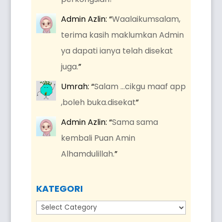
Admin Azlin
: “
Waalaikumsalam,
terima kasih maklumkan Admin
ya dapati ianya telah disekat
juga.
”
Umrah
: “
Salam …cikgu maaf app
,boleh buka.disekat
”
Admin Azlin
: “
Sama sama
kembali Puan Amin
Alhamdulillah.
”
KATEGORI
Kategori