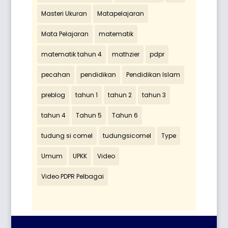
Masteri Ukuran
Matapelajaran
Mata Pelajaran
matematik
matematik tahun 4
mathzier
pdpr
pecahan
pendidikan
Pendidikan Islam
preblog
tahun 1
tahun 2
tahun 3
tahun 4
Tahun 5
Tahun 6
tudung si comel
tudungsicomel
Type
Umum
UPKK
Video
Video PDPR Pelbagai