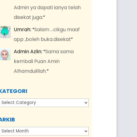
Admin ya dapati ianya telah
disekat juga.
”
Umrah
: “
Salam …cikgu maaf
app ,boleh buka.disekat
”
Admin Azlin
: “
Sama sama
kembali Puan Amin
Alhamdulillah.
”
KATEGORI
Kategori
ARKIB
Arkib