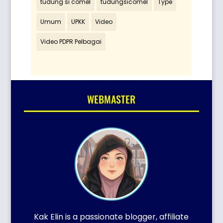
tudung si comel
tudungsicomel
Type
Umum
UPKK
Video
Video PDPR Pelbagai
WEBMASTER
Kak Elin is a passionate blogger, affiliate