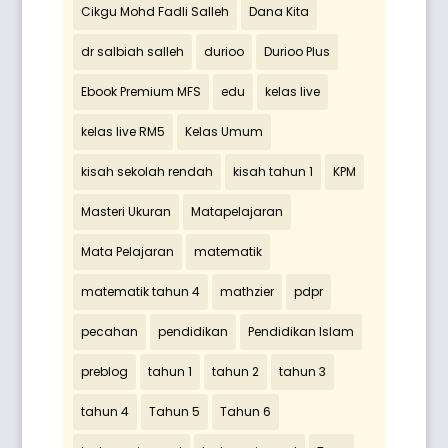
Cikgu Mohd Fadli Salleh
Dana Kita
dr salbiah salleh
durioo
Durioo Plus
Ebook Premium MFS
edu
kelas live
kelas live RM5
Kelas Umum
kisah sekolah rendah
kisah tahun 1
KPM
Masteri Ukuran
Matapelajaran
Mata Pelajaran
matematik
matematik tahun 4
mathzier
pdpr
pecahan
pendidikan
Pendidikan Islam
preblog
tahun 1
tahun 2
tahun 3
tahun 4
Tahun 5
Tahun 6