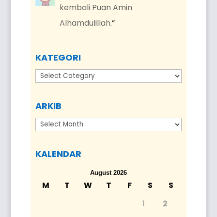
kembali Puan Amin
Alhamdulillah.
”
KATEGORI
Kategori
ARKIB
Arkib
KALENDAR
August 2026
M
T
W
T
F
S
S
1
2