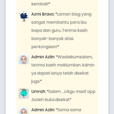
kembali!
”
Azmi Bravo
: “
Laman blog yang
sangat membantu para ibu
bapa dan guru..Terima kasih
banyak-banyak atas
perkongsian!
”
Admin Azlin
: “
Waalaikumsalam,
terima kasih maklumkan Admin
ya dapati ianya telah disekat
juga.
”
Umrah
: “
Salam …cikgu maaf app
,boleh buka.disekat
”
Admin Azlin
: “
Sama sama