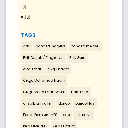
31
« Jul
TAGS
Ads
bahasa inggeris
bahasa melayu
Bilik Darjah / Tingkatan
Bilik Guru
cikgu fadli
cikgu hakim
Cikgu Mohamad hakim
Cikgu Mohd Fadli Salleh
Dana Kita
dr salbiah salleh
durioo
Durioo Plus
Ebook Premium MFS
edu
kelas live
kelas live RM5
Kelas Umum