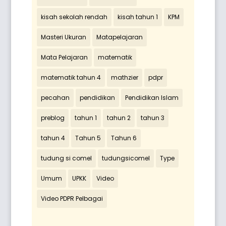
kisah sekolah rendah
kisah tahun 1
KPM
Masteri Ukuran
Matapelajaran
Mata Pelajaran
matematik
matematik tahun 4
mathzier
pdpr
pecahan
pendidikan
Pendidikan Islam
preblog
tahun 1
tahun 2
tahun 3
tahun 4
Tahun 5
Tahun 6
tudung si comel
tudungsicomel
Type
Umum
UPKK
Video
Video PDPR Pelbagai