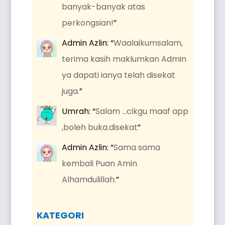
banyak-banyak atas
perkongsian!
”
Admin Azlin
: “
Waalaikumsalam,
terima kasih maklumkan Admin
ya dapati ianya telah disekat
juga.
”
Umrah
: “
Salam …cikgu maaf app
,boleh buka.disekat
”
Admin Azlin
: “
Sama sama
kembali Puan Amin
Alhamdulillah.
”
KATEGORI