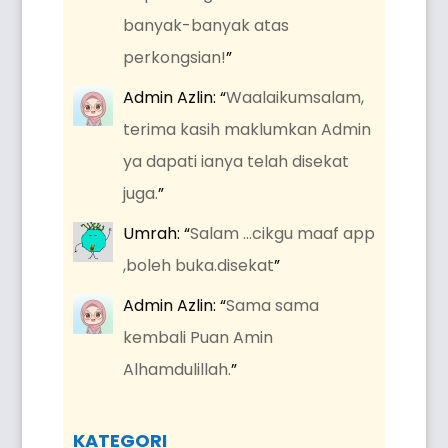
banyak-banyak atas
perkongsian!
”
Admin Azlin
: “
Waalaikumsalam,
terima kasih maklumkan Admin
ya dapati ianya telah disekat
juga.
”
Umrah
: “
Salam …cikgu maaf app
,boleh buka.disekat
”
Admin Azlin
: “
Sama sama
kembali Puan Amin
Alhamdulillah.
”
KATEGORI