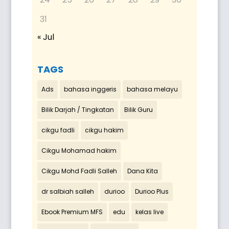
31
« Jul
TAGS
Ads
bahasa inggeris
bahasa melayu
Bilik Darjah / Tingkatan
Bilik Guru
cikgu fadli
cikgu hakim
Cikgu Mohamad hakim
Cikgu Mohd Fadli Salleh
Dana Kita
dr salbiah salleh
durioo
Durioo Plus
Ebook Premium MFS
edu
kelas live