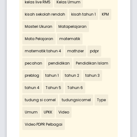
kelas live RM5
Kelas Umum
kisah sekolah rendah
kisah tahun 1
KPM
Masteri Ukuran
Matapelajaran
Mata Pelajaran
matematik
matematik tahun 4
mathzier
pdpr
pecahan
pendidikan
Pendidikan Islam
preblog
tahun 1
tahun 2
tahun 3
tahun 4
Tahun 5
Tahun 6
tudung si comel
tudungsicomel
Type
Umum
UPKK
Video
Video PDPR Pelbagai