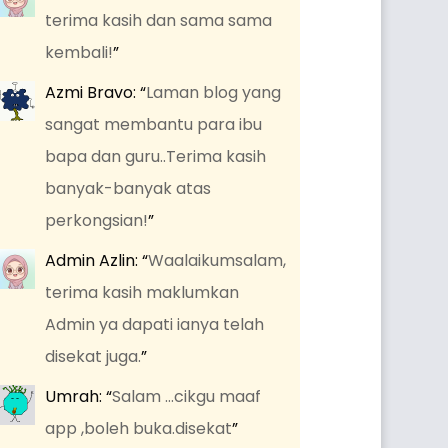
terima kasih dan sama sama
kembali!
”
Azmi Bravo
: “
Laman blog yang
sangat membantu para ibu
bapa dan guru..Terima kasih
banyak-banyak atas
perkongsian!
”
Admin Azlin
: “
Waalaikumsalam,
terima kasih maklumkan
Admin ya dapati ianya telah
disekat juga.
”
Umrah
: “
Salam …cikgu maaf
app ,boleh buka.disekat
”