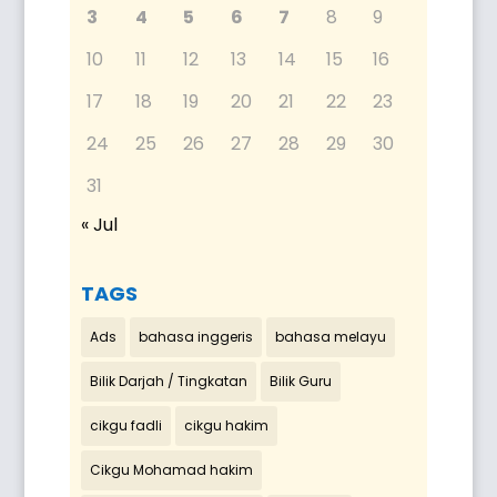
3
4
5
6
7
8
9
10
11
12
13
14
15
16
17
18
19
20
21
22
23
24
25
26
27
28
29
30
31
« Jul
TAGS
Ads
bahasa inggeris
bahasa melayu
Bilik Darjah / Tingkatan
Bilik Guru
cikgu fadli
cikgu hakim
Cikgu Mohamad hakim