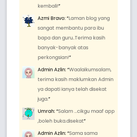
kembali!
”
Azmi Bravo
: “
Laman blog yang
sangat membantu para ibu
bapa dan guru..Terima kasih
banyak-banyak atas
perkongsian!
”
Admin Azlin
: “
Waalaikumsalam,
terima kasih maklumkan Admin
ya dapati ianya telah disekat
juga.
”
Umrah
: “
Salam …cikgu maaf app
,boleh buka.disekat
”
Admin Azlin
: “
Sama sama