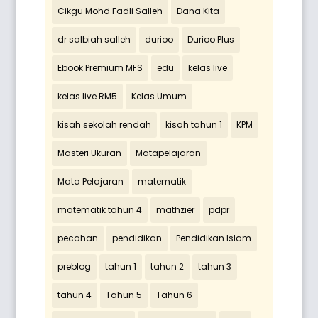
Cikgu Mohd Fadli Salleh
Dana Kita
dr salbiah salleh
durioo
Durioo Plus
Ebook Premium MFS
edu
kelas live
kelas live RM5
Kelas Umum
kisah sekolah rendah
kisah tahun 1
KPM
Masteri Ukuran
Matapelajaran
Mata Pelajaran
matematik
matematik tahun 4
mathzier
pdpr
pecahan
pendidikan
Pendidikan Islam
preblog
tahun 1
tahun 2
tahun 3
tahun 4
Tahun 5
Tahun 6