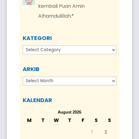
kembali Puan Amin
Alhamdulillah.
”
KATEGORI
Kategori
ARKIB
Arkib
KALENDAR
August 2026
M
T
W
T
F
S
S
1
2