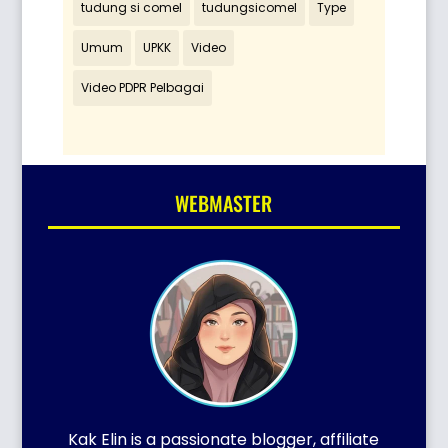
tudung si comel
tudungsicomel
Type
Umum
UPKK
Video
Video PDPR Pelbagai
WEBMASTER
Kak Elin is a passionate blogger, affiliate