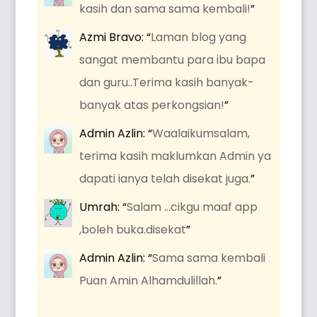
kasih dan sama sama kembali!
”
Azmi Bravo
: “
Laman blog yang
sangat membantu para ibu bapa
dan guru..Terima kasih banyak-
banyak atas perkongsian!
”
Admin Azlin
: “
Waalaikumsalam,
terima kasih maklumkan Admin ya
dapati ianya telah disekat juga.
”
Umrah
: “
Salam …cikgu maaf app
,boleh buka.disekat
”
Admin Azlin
: “
Sama sama kembali
Puan Amin Alhamdulillah.
”