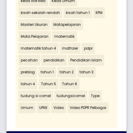
kelas live RM5
Kelas Umum
kisah sekolah rendah
kisah tahun 1
KPM
Masteri Ukuran
Matapelajaran
Mata Pelajaran
matematik
matematik tahun 4
mathzier
pdpr
pecahan
pendidikan
Pendidikan Islam
preblog
tahun 1
tahun 2
tahun 3
tahun 4
Tahun 5
Tahun 6
tudung si comel
tudungsicomel
Type
Umum
UPKK
Video
Video PDPR Pelbagai