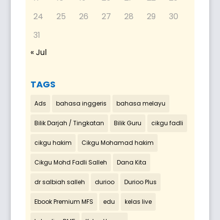
24
25
26
27
28
29
30
31
« Jul
TAGS
Ads
bahasa inggeris
bahasa melayu
Bilik Darjah / Tingkatan
Bilik Guru
cikgu fadli
cikgu hakim
Cikgu Mohamad hakim
Cikgu Mohd Fadli Salleh
Dana Kita
dr salbiah salleh
durioo
Durioo Plus
Ebook Premium MFS
edu
kelas live