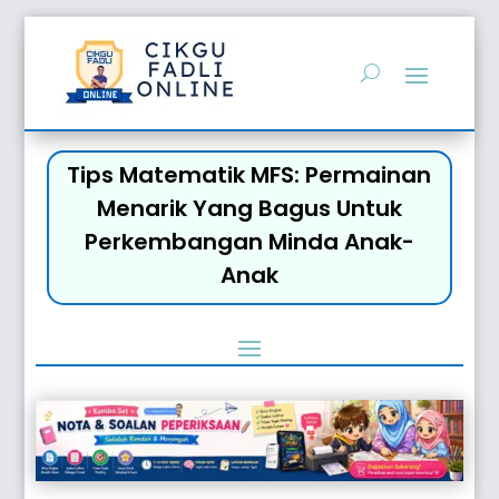
Tips Matematik MFS: Permainan
Menarik Yang Bagus Untuk
Perkembangan Minda Anak-
Anak