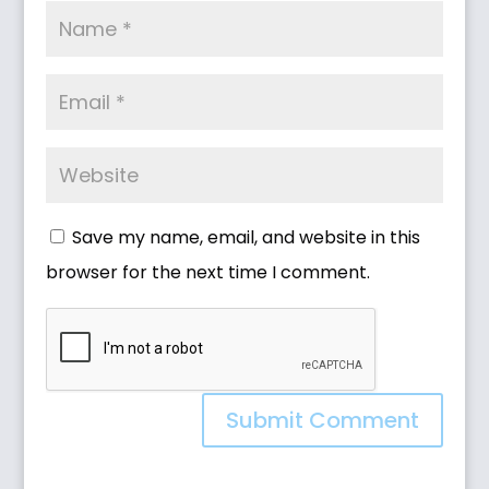
Save my name, email, and website in this
browser for the next time I comment.
Submit Comment