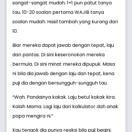
sangat-sangat mudah. 1+1 pun patut tanya
tau. 10-20 soalan pertama WAJIB tanya
soalan mudah. Hasil tambah yang kurang dari
10.
Biar mereka dapat jawab dengan tepat, laju
dan pantas. Di sini keseronokan mereka
bermula. Di sini minat mereka dipupuk. Masa
ni bila dia jawab dengan laju dan tepat, kena
puji dia dengan bersungguh-sungguh tau.
“Wah. Pandainya kakak. Laju betul kakak kira.
Kalah Mama. Lagi laju dari kalkulator dah anak
papa mengira ni.”
Kau tengok dia punya reaksi bila puji begini.