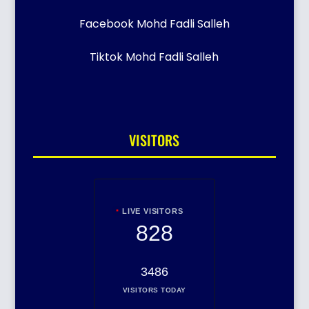
Facebook Mohd Fadli Salleh
Tiktok Mohd Fadli Salleh
VISITORS
LIVE VISITORS
828
3486
VISITORS TODAY