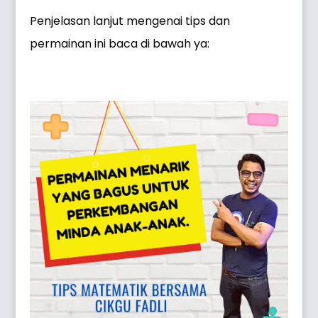
Penjelasan lanjut mengenai tips dan
permainan ini baca di bawah ya: