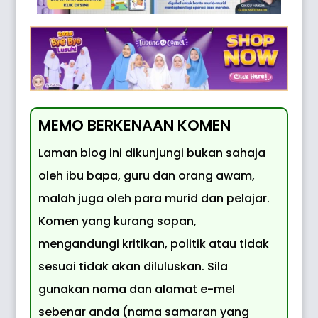
MEMO BERKENAAN KOMEN
Laman blog ini dikunjungi bukan sahaja
oleh ibu bapa, guru dan orang awam,
malah juga oleh para murid dan pelajar.
Komen yang kurang sopan,
mengandungi kritikan, politik atau tidak
sesuai tidak akan diluluskan. Sila
gunakan nama dan alamat e-mel
sebenar anda (nama samaran yang