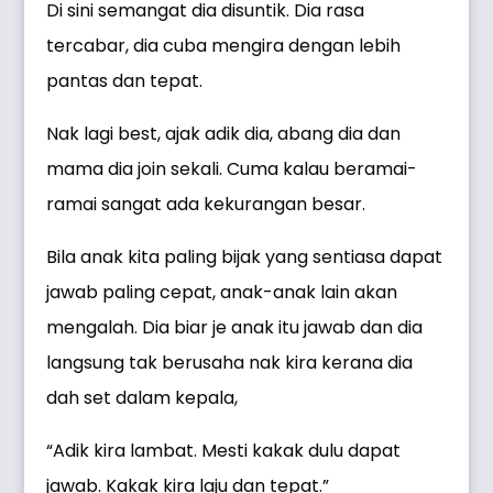
Di sini semangat dia disuntik. Dia rasa
tercabar, dia cuba mengira dengan lebih
pantas dan tepat.
Nak lagi best, ajak adik dia, abang dia dan
mama dia join sekali. Cuma kalau beramai-
ramai sangat ada kekurangan besar.
Bila anak kita paling bijak yang sentiasa dapat
jawab paling cepat, anak-anak lain akan
mengalah. Dia biar je anak itu jawab dan dia
langsung tak berusaha nak kira kerana dia
dah set dalam kepala,
“Adik kira lambat. Mesti kakak dulu dapat
jawab. Kakak kira laju dan tepat.”