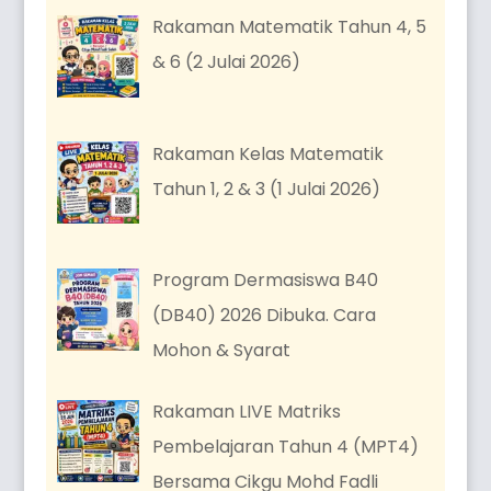
Rakaman Matematik Tahun 4, 5
& 6 (2 Julai 2026)
Rakaman Kelas Matematik
Tahun 1, 2 & 3 (1 Julai 2026)
Program Dermasiswa B40
(DB40) 2026 Dibuka. Cara
Mohon & Syarat
Rakaman LIVE Matriks
Pembelajaran Tahun 4 (MPT4)
Bersama Cikgu Mohd Fadli