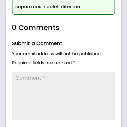
sopan masih boleh diterima.
0 Comments
Submit a Comment
Your email address will not be published.
Required fields are marked
*