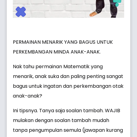
PERMAINAN MENARIK YANG BAGUS UNTUK
PERKEMBANGAN MINDA ANAK-ANAK.
Nak tahu permainan Matematik yang
menarik, anak suka dan paling penting sangat
bagus untuk ingatan dan perkembangan otak
anak-anak?
Ini tipsnya. Tanya saja soalan tambah. WAJIB
mulakan dengan soalan tambah mudah
tanpa pengumpulan semula (jawapan kurang