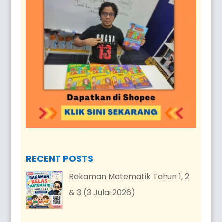
RECENT POSTS
Rakaman Matematik Tahun 1, 2
& 3 (3 Julai 2026)