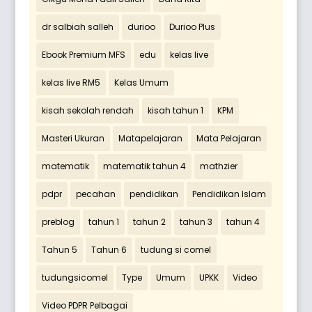
dr salbiah salleh
durioo
Durioo Plus
Ebook Premium MFS
edu
kelas live
kelas live RM5
Kelas Umum
kisah sekolah rendah
kisah tahun 1
KPM
Masteri Ukuran
Matapelajaran
Mata Pelajaran
matematik
matematik tahun 4
mathzier
pdpr
pecahan
pendidikan
Pendidikan Islam
preblog
tahun 1
tahun 2
tahun 3
tahun 4
Tahun 5
Tahun 6
tudung si comel
tudungsicomel
Type
Umum
UPKK
Video
Video PDPR Pelbagai