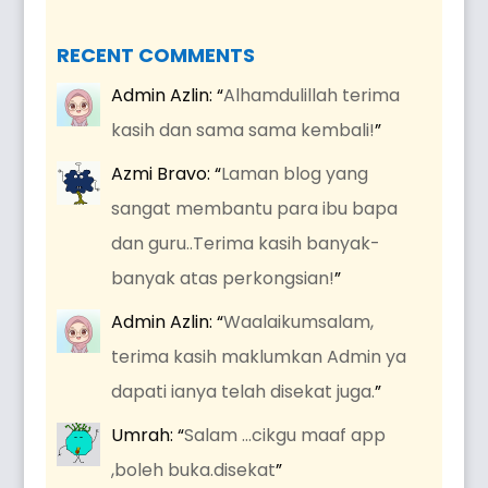
RECENT COMMENTS
Admin Azlin
: “
Alhamdulillah terima
kasih dan sama sama kembali!
”
Azmi Bravo
: “
Laman blog yang
sangat membantu para ibu bapa
dan guru..Terima kasih banyak-
banyak atas perkongsian!
”
Admin Azlin
: “
Waalaikumsalam,
terima kasih maklumkan Admin ya
dapati ianya telah disekat juga.
”
Umrah
: “
Salam …cikgu maaf app
,boleh buka.disekat
”