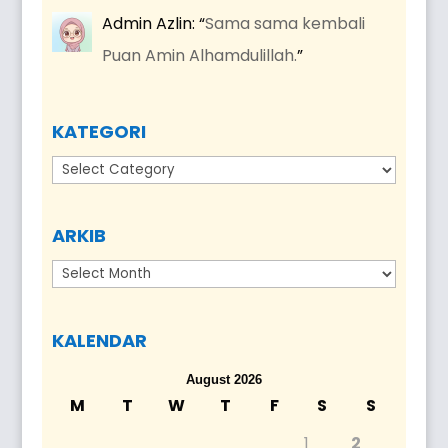
Admin Azlin
: “
Sama sama kembali
Puan Amin Alhamdulillah.
”
KATEGORI
Kategori
ARKIB
Arkib
KALENDAR
August 2026
M
T
W
T
F
S
S
1
2