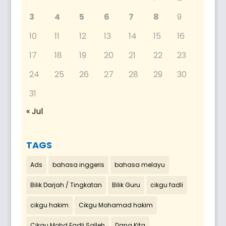
3
4
5
6
7
8
9
10
11
12
13
14
15
16
17
18
19
20
21
22
23
24
25
26
27
28
29
30
31
« Jul
TAGS
Ads
bahasa inggeris
bahasa melayu
Bilik Darjah / Tingkatan
Bilik Guru
cikgu fadli
cikgu hakim
Cikgu Mohamad hakim
Cikgu Mohd Fadli Salleh
Dana Kita