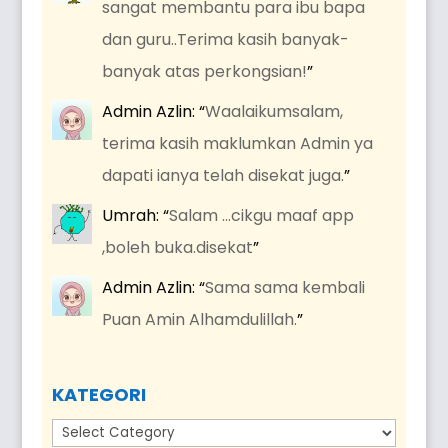
sangat membantu para ibu bapa
dan guru..Terima kasih banyak-
banyak atas perkongsian!
”
Admin Azlin
: “
Waalaikumsalam,
terima kasih maklumkan Admin ya
dapati ianya telah disekat juga.
”
Umrah
: “
Salam …cikgu maaf app
,boleh buka.disekat
”
Admin Azlin
: “
Sama sama kembali
Puan Amin Alhamdulillah.
”
KATEGORI
Kategori