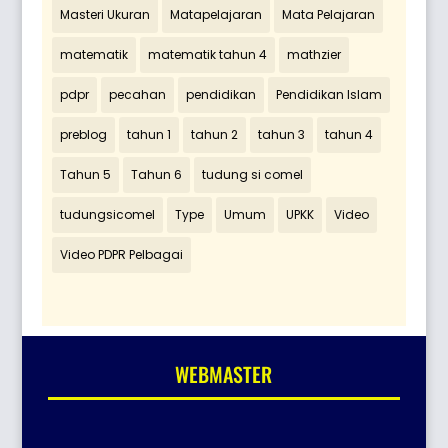
Masteri Ukuran
Matapelajaran
Mata Pelajaran
matematik
matematik tahun 4
mathzier
pdpr
pecahan
pendidikan
Pendidikan Islam
preblog
tahun 1
tahun 2
tahun 3
tahun 4
Tahun 5
Tahun 6
tudung si comel
tudungsicomel
Type
Umum
UPKK
Video
Video PDPR Pelbagai
WEBMASTER