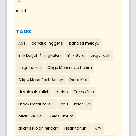
31
« Jul
TAGS
Ads
bahasa inggeris
bahasa melayu
Bilik Darjah / Tingkatan
Bilik Guru
cikgu fadli
cikgu hakim
Cikgu Mohamad hakim
Cikgu Mohd Fadli Salleh
Dana Kita
dr salbiah salleh
durioo
Durioo Plus
Ebook Premium MFS
edu
kelas live
kelas live RM5
Kelas Umum
kisah sekolah rendah
kisah tahun 1
KPM