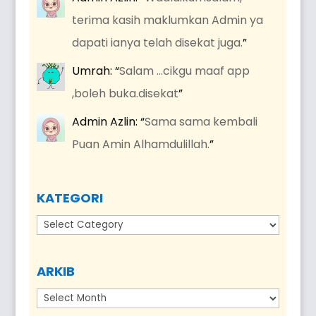
terima kasih maklumkan Admin ya
dapati ianya telah disekat juga.
”
Umrah
: “
Salam …cikgu maaf app
,boleh buka.disekat
”
Admin Azlin
: “
Sama sama kembali
Puan Amin Alhamdulillah.
”
KATEGORI
Kategori
ARKIB
Arkib