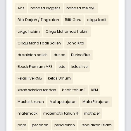
Ads
bahasa inggeris
bahasa melayu
Bilik Darjah / Tingkatan
Bilik Guru
cikgu fadli
cikgu hakim
Cikgu Mohamad hakim
Cikgu Mohd Fadli Salleh
Dana Kita
dr salbiah salleh
durioo
Durioo Plus
Ebook Premium MFS
edu
kelas live
kelas live RM5
Kelas Umum
kisah sekolah rendah
kisah tahun 1
KPM
Masteri Ukuran
Matapelajaran
Mata Pelajaran
matematik
matematik tahun 4
mathzier
pdpr
pecahan
pendidikan
Pendidikan Islam