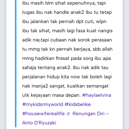
ibu masih blm sihat sepenuhnya, tapi
tugas ibu nak handle anak2 ibu tu tetap
ibu jalankan tak pernah dpt cuti, wlpn
ibu tak sihat, masih lagi fasa kuat nangis
adik nie,tapi cubaan nak sorok perasaan
tu mmg tak kn pernah berjaya, sbb allah
mmg hadirkan firasat pada sorg ibu apa
sahaja tentang anak2. Ibu nak adik tau
perjalanan hidup kita now tak boleh lagi
nak manja2 sangat, kuatkan semangat
utk kejayaan masa depan.
#haylaelvina
#mykidsrmyworld
#kidsbelike
#housewifereallife
♬ Renungan Diri –
Anto D’Ryuzaki