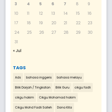
3
4
5
6
7
8
9
10
11
12
13
14
15
16
17
18
19
20
21
22
23
24
25
26
27
28
29
30
31
« Jul
TAGS
Ads
bahasa inggeris
bahasa melayu
Bilik Darjah / Tingkatan
Bilik Guru
cikgu fadli
cikgu hakim
Cikgu Mohamad hakim
Cikgu Mohd Fadli Salleh
Dana Kita