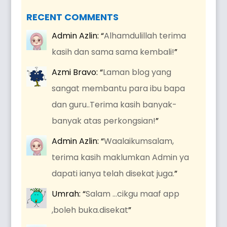
RECENT COMMENTS
Admin Azlin
: “
Alhamdulillah terima
kasih dan sama sama kembali!
”
Azmi Bravo
: “
Laman blog yang
sangat membantu para ibu bapa
dan guru..Terima kasih banyak-
banyak atas perkongsian!
”
Admin Azlin
: “
Waalaikumsalam,
terima kasih maklumkan Admin ya
dapati ianya telah disekat juga.
”
Umrah
: “
Salam …cikgu maaf app
,boleh buka.disekat
”