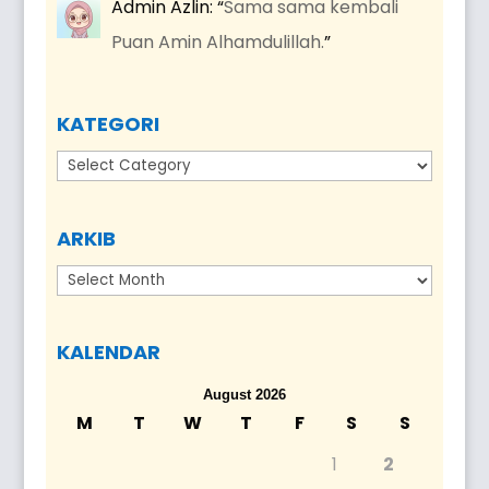
Admin Azlin
: “
Sama sama kembali
Puan Amin Alhamdulillah.
”
KATEGORI
Kategori
ARKIB
Arkib
KALENDAR
August 2026
M
T
W
T
F
S
S
1
2