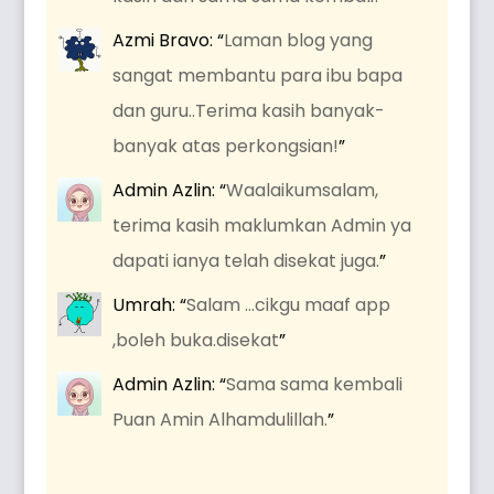
Azmi Bravo
: “
Laman blog yang
sangat membantu para ibu bapa
dan guru..Terima kasih banyak-
banyak atas perkongsian!
”
Admin Azlin
: “
Waalaikumsalam,
terima kasih maklumkan Admin ya
dapati ianya telah disekat juga.
”
Umrah
: “
Salam …cikgu maaf app
,boleh buka.disekat
”
Admin Azlin
: “
Sama sama kembali
Puan Amin Alhamdulillah.
”