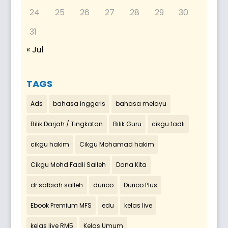
24
25
26
27
28
29
30
31
« Jul
TAGS
Ads
bahasa inggeris
bahasa melayu
Bilik Darjah / Tingkatan
Bilik Guru
cikgu fadli
cikgu hakim
Cikgu Mohamad hakim
Cikgu Mohd Fadli Salleh
Dana Kita
dr salbiah salleh
durioo
Durioo Plus
Ebook Premium MFS
edu
kelas live
kelas live RM5
Kelas Umum