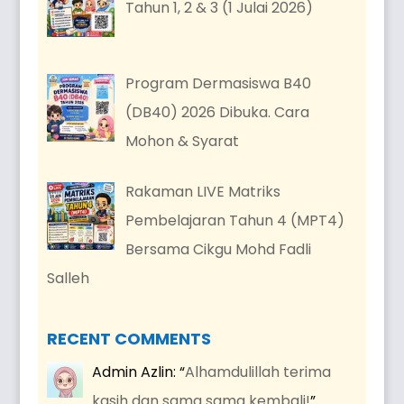
Tahun 1, 2 & 3 (1 Julai 2026)
Program Dermasiswa B40
(DB40) 2026 Dibuka. Cara
Mohon & Syarat
Rakaman LIVE Matriks
Pembelajaran Tahun 4 (MPT4)
Bersama Cikgu Mohd Fadli
Salleh
RECENT COMMENTS
Admin Azlin
: “
Alhamdulillah terima
kasih dan sama sama kembali!
”