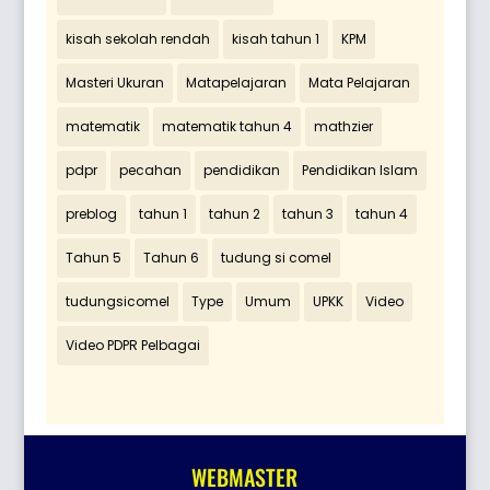
kisah sekolah rendah
kisah tahun 1
KPM
Masteri Ukuran
Matapelajaran
Mata Pelajaran
matematik
matematik tahun 4
mathzier
pdpr
pecahan
pendidikan
Pendidikan Islam
preblog
tahun 1
tahun 2
tahun 3
tahun 4
Tahun 5
Tahun 6
tudung si comel
tudungsicomel
Type
Umum
UPKK
Video
Video PDPR Pelbagai
WEBMASTER