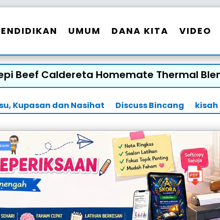
PENDIDIKAN
UMUM
DANA KITA
VIDEO
epi Beef Caldereta Homemate Thermal Ble
Isu, Kupasan dan Nasihat
Discuss Bincang
kisah