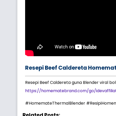
Resepi Beef Caldereta Homemat
Resepi Beef Caldereta guna Blender viral bole
https://homematebrand.com/go/idevaffilia
#HomemateThermalBlender #ResipiHome
Related Posts: