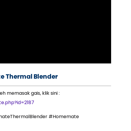
e Thermal Blender
h memasak gais, klik sini :
te.php?id=2187
mateThermalBlender #Homemate