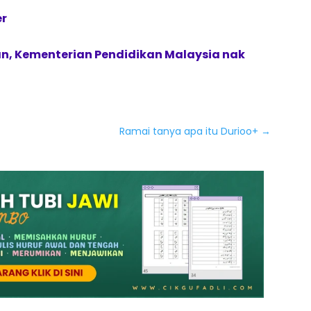
er
n, Kementerian Pendidikan Malaysia nak
Ramai tanya apa itu Durioo+
→