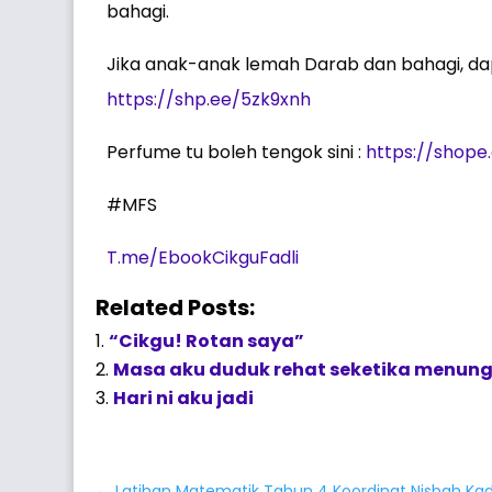
bahagi.
Jika anak-anak lemah Darab dan bahagi, dapat
https://shp.ee/5zk9xnh
Perfume tu boleh tengok sini :
https://shope.
#MFS
T.me/EbookCikguFadli
Related Posts:
“Cikgu! Rotan saya”
Masa aku duduk rehat seketika menunggu
Hari ni aku jadi
←
Latihan Matematik Tahun 4 Koordinat Nisbah Kad