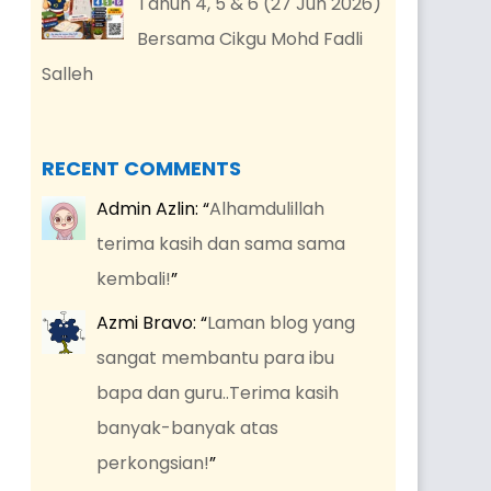
Tahun 4, 5 & 6 (27 Jun 2026)
Bersama Cikgu Mohd Fadli
Salleh
RECENT COMMENTS
Admin Azlin
: “
Alhamdulillah
terima kasih dan sama sama
kembali!
”
Azmi Bravo
: “
Laman blog yang
sangat membantu para ibu
bapa dan guru..Terima kasih
banyak-banyak atas
perkongsian!
”