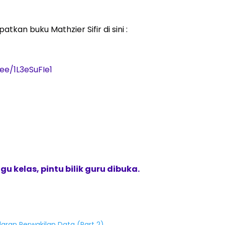
kan buku Mathzier Sifir di sini :
ee/1L3eSuFIe1
 kelas, pintu bilik guru dibuka.
aran Perwakilan Data (Part 2)