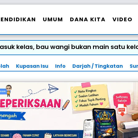
PENDIDIKAN
UMUM
DANA KITA
VIDEO
asuk kelas, bau wangi bukan main satu kel
olah
Kupasan Isu
Info
Darjah / Tingkatan
Su