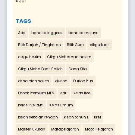
« Jul
TAGS
Ads
bahasa inggeris
bahasa melayu
Bilik Darjah / Tingkatan
Bilik Guru
cikgu fadli
cikgu hakim
Cikgu Mohamad hakim
Cikgu Mohd Fadli Salleh
Dana Kita
dr salbiah salleh
durioo
Durioo Plus
Ebook Premium MFS
edu
kelas live
kelas live RM5
Kelas Umum
kisah sekolah rendah
kisah tahun 1
KPM
Masteri Ukuran
Matapelajaran
Mata Pelajaran