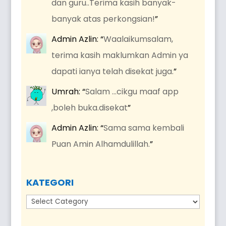
dan guru..Terima kasih banyak-
banyak atas perkongsian!
”
Admin Azlin
: “
Waalaikumsalam,
terima kasih maklumkan Admin ya
dapati ianya telah disekat juga.
”
Umrah
: “
Salam …cikgu maaf app
,boleh buka.disekat
”
Admin Azlin
: “
Sama sama kembali
Puan Amin Alhamdulillah.
”
KATEGORI
Kategori