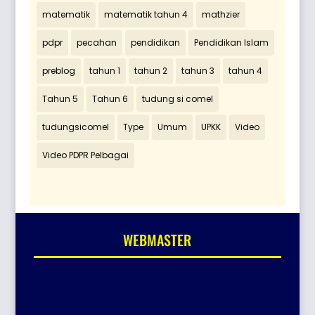
matematik
matematik tahun 4
mathzier
pdpr
pecahan
pendidikan
Pendidikan Islam
preblog
tahun 1
tahun 2
tahun 3
tahun 4
Tahun 5
Tahun 6
tudung si comel
tudungsicomel
Type
Umum
UPKK
Video
Video PDPR Pelbagai
WEBMASTER