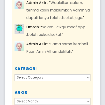
Admin Azlin
: “
Waalaikumsalam,
terima kasih maklumkan Admin ya
dapati ianya telah disekat juga.
”
Umrah
: “
Salam …cikgu maaf app
,boleh buka.disekat
”
Admin Azlin
: “
Sama sama kembali
Puan Amin Alhamdulillah.
”
KATEGORI
Kategori
ARKIB
Arkib