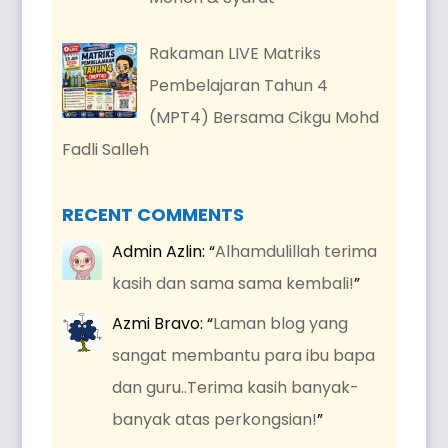
Rakaman LIVE Matriks
Pembelajaran Tahun 4
(MPT4) Bersama Cikgu Mohd
Fadli Salleh
RECENT COMMENTS
Admin Azlin
: “
Alhamdulillah terima
kasih dan sama sama kembali!
”
Azmi Bravo
: “
Laman blog yang
sangat membantu para ibu bapa
dan guru..Terima kasih banyak-
banyak atas perkongsian!
”