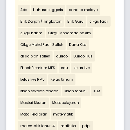
Ads
bahasa inggeris
bahasa melayu
Bilik Darjah / Tingkatan
Bilik Guru
cikgu fadli
cikgu hakim
Cikgu Mohamad hakim
Cikgu Mohd Fadli Salleh
Dana Kita
dr salbiah salleh
durioo
Durioo Plus
Ebook Premium MFS
edu
kelas live
kelas live RM5
Kelas Umum
kisah sekolah rendah
kisah tahun 1
KPM
Masteri Ukuran
Matapelajaran
Mata Pelajaran
matematik
matematik tahun 4
mathzier
pdpr