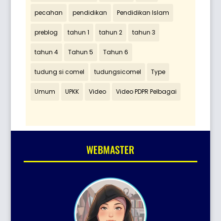
pecahan
pendidikan
Pendidikan Islam
preblog
tahun 1
tahun 2
tahun 3
tahun 4
Tahun 5
Tahun 6
tudung si comel
tudungsicomel
Type
Umum
UPKK
Video
Video PDPR Pelbagai
WEBMASTER