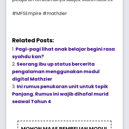
#MFSEmpire #mathzier
Related Posts:
Pagi-pagi lihat anak belajar begini rasa
syahdu kan?
Seorang ibu up status bercerita
pengalaman menggunakan modul
digital Mathzier
Ini rumus penukaran unit untuk topik
Panjang. Rumus ini wajib dihafal murid
seawal Tahun 4
MOHON MAAF PEMBELIAN MODUL