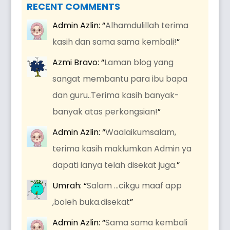
RECENT COMMENTS
Admin Azlin
: “
Alhamdulillah terima
kasih dan sama sama kembali!
”
Azmi Bravo
: “
Laman blog yang
sangat membantu para ibu bapa
dan guru..Terima kasih banyak-
banyak atas perkongsian!
”
Admin Azlin
: “
Waalaikumsalam,
terima kasih maklumkan Admin ya
dapati ianya telah disekat juga.
”
Umrah
: “
Salam …cikgu maaf app
,boleh buka.disekat
”
Admin Azlin
: “
Sama sama kembali