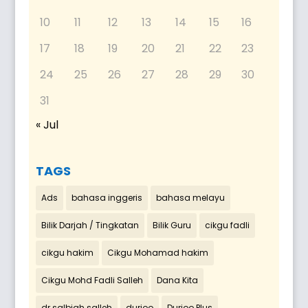
10
11
12
13
14
15
16
17
18
19
20
21
22
23
24
25
26
27
28
29
30
31
« Jul
TAGS
Ads
bahasa inggeris
bahasa melayu
Bilik Darjah / Tingkatan
Bilik Guru
cikgu fadli
cikgu hakim
Cikgu Mohamad hakim
Cikgu Mohd Fadli Salleh
Dana Kita
dr salbiah salleh
durioo
Durioo Plus