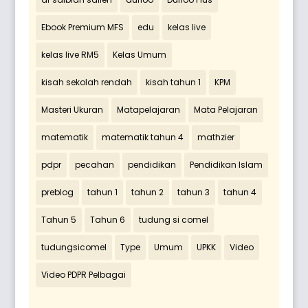
Ebook Premium MFS
edu
kelas live
kelas live RM5
Kelas Umum
kisah sekolah rendah
kisah tahun 1
KPM
Masteri Ukuran
Matapelajaran
Mata Pelajaran
matematik
matematik tahun 4
mathzier
pdpr
pecahan
pendidikan
Pendidikan Islam
preblog
tahun 1
tahun 2
tahun 3
tahun 4
Tahun 5
Tahun 6
tudung si comel
tudungsicomel
Type
Umum
UPKK
Video
Video PDPR Pelbagai