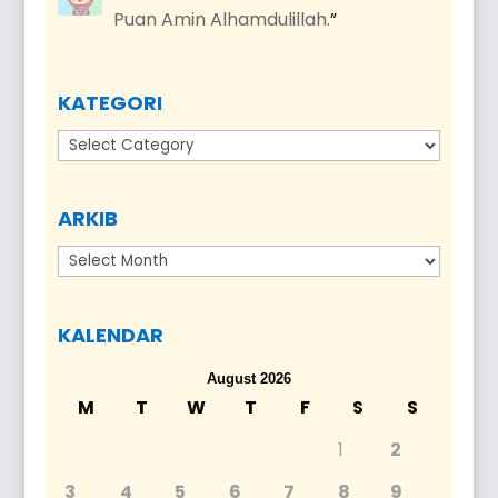
Puan Amin Alhamdulillah.
”
KATEGORI
Kategori
ARKIB
Arkib
KALENDAR
August 2026
M
T
W
T
F
S
S
1
2
3
4
5
6
7
8
9