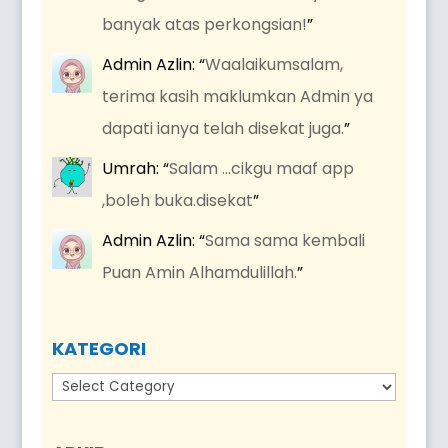
banyak atas perkongsian!
”
Admin Azlin
: “
Waalaikumsalam,
terima kasih maklumkan Admin ya
dapati ianya telah disekat juga.
”
Umrah
: “
Salam …cikgu maaf app
,boleh buka.disekat
”
Admin Azlin
: “
Sama sama kembali
Puan Amin Alhamdulillah.
”
KATEGORI
Kategori