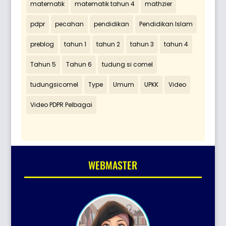
matematik
matematik tahun 4
mathzier
pdpr
pecahan
pendidikan
Pendidikan Islam
preblog
tahun 1
tahun 2
tahun 3
tahun 4
Tahun 5
Tahun 6
tudung si comel
tudungsicomel
Type
Umum
UPKK
Video
Video PDPR Pelbagai
WEBMASTER