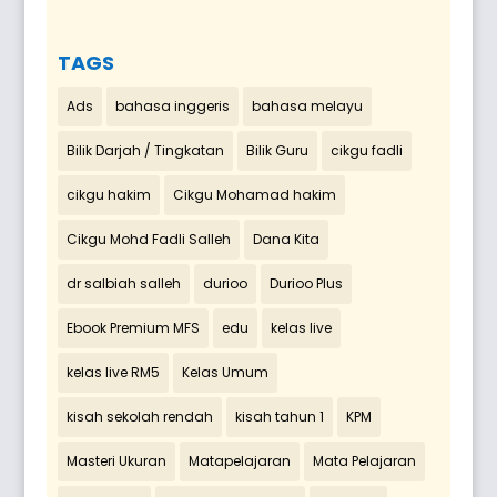
TAGS
Ads
bahasa inggeris
bahasa melayu
Bilik Darjah / Tingkatan
Bilik Guru
cikgu fadli
cikgu hakim
Cikgu Mohamad hakim
Cikgu Mohd Fadli Salleh
Dana Kita
dr salbiah salleh
durioo
Durioo Plus
Ebook Premium MFS
edu
kelas live
kelas live RM5
Kelas Umum
kisah sekolah rendah
kisah tahun 1
KPM
Masteri Ukuran
Matapelajaran
Mata Pelajaran