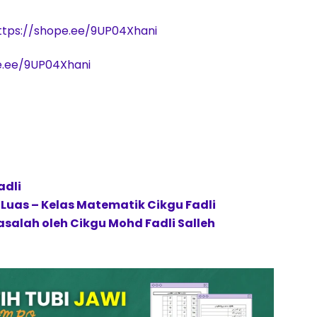
ttps://shope.ee/9UP04Xhani
e.ee/9UP04Xhani
adli
Luas – Kelas Matematik Cikgu Fadli
salah oleh Cikgu Mohd Fadli Salleh