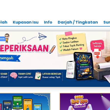
olah
Kupasan Isu
Info
Darjah / Tingkatan
Su