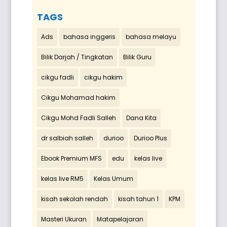
TAGS
Ads
bahasa inggeris
bahasa melayu
Bilik Darjah / Tingkatan
Bilik Guru
cikgu fadli
cikgu hakim
Cikgu Mohamad hakim
Cikgu Mohd Fadli Salleh
Dana Kita
dr salbiah salleh
durioo
Durioo Plus
Ebook Premium MFS
edu
kelas live
kelas live RM5
Kelas Umum
kisah sekolah rendah
kisah tahun 1
KPM
Masteri Ukuran
Matapelajaran