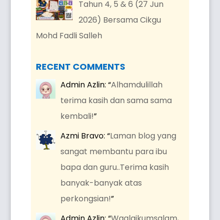
Tahun 4, 5 & 6 (27 Jun
2026) Bersama Cikgu
Mohd Fadli Salleh
RECENT COMMENTS
Admin Azlin
: “
Alhamdulillah
terima kasih dan sama sama
kembali!
”
Azmi Bravo
: “
Laman blog yang
sangat membantu para ibu
bapa dan guru..Terima kasih
banyak-banyak atas
perkongsian!
”
Admin Azlin
: “
Waalaikumsalam,