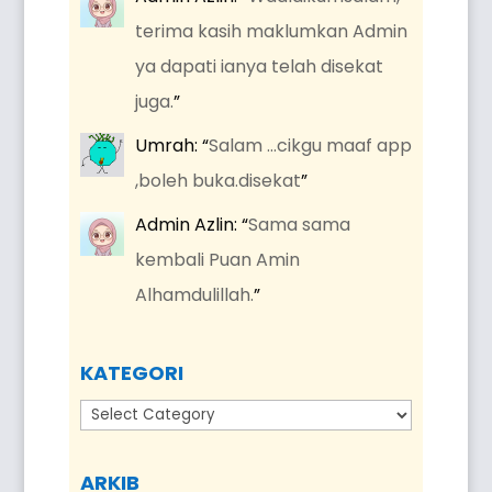
terima kasih maklumkan Admin
ya dapati ianya telah disekat
juga.
”
Umrah
: “
Salam …cikgu maaf app
,boleh buka.disekat
”
Admin Azlin
: “
Sama sama
kembali Puan Amin
Alhamdulillah.
”
KATEGORI
Kategori
ARKIB