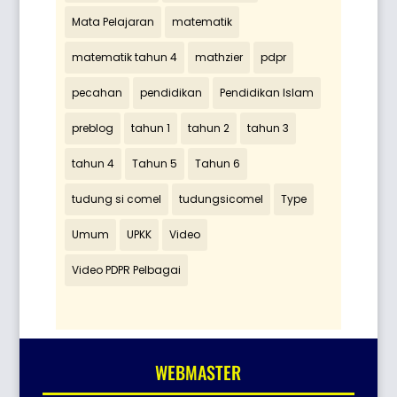
Mata Pelajaran
matematik
matematik tahun 4
mathzier
pdpr
pecahan
pendidikan
Pendidikan Islam
preblog
tahun 1
tahun 2
tahun 3
tahun 4
Tahun 5
Tahun 6
tudung si comel
tudungsicomel
Type
Umum
UPKK
Video
Video PDPR Pelbagai
WEBMASTER