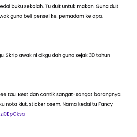
 kedai buku sekolah. Tu duit untuk makan. Guna duit
 awak guna beli pensel ke, pemadam ke apa.
gu. Skrip awak ni cikgu dah guna sejak 30 tahun
opee tau. Best dan cantik sangat-sangat barangnya.
uku nota kiut, sticker osem. Nama kedai tu Fancy
6zi0EpCksa