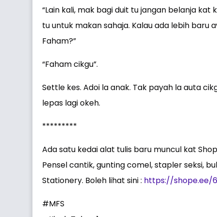
“Lain kali, mak bagi duit tu jangan belanja kat
tu untuk makan sahaja. Kalau ada lebih baru
Faham?”
“Faham cikgu”.
Settle kes. Adoi la anak. Tak payah la auta cik
lepas lagi okeh.
*********
Ada satu kedai alat tulis baru muncul kat Sh
Pensel cantik, gunting comel, stapler seksi, b
Stationery. Boleh lihat sini :
https://shope.ee/
#MFS