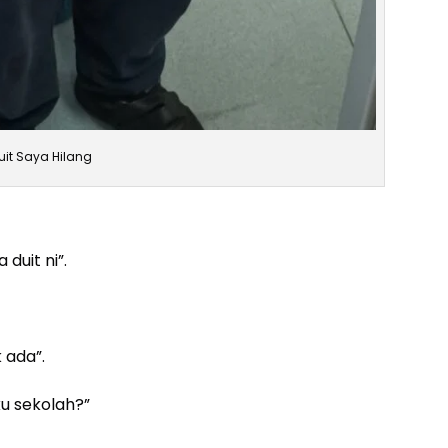
uit Saya Hilang
 duit ni”.
k ada”.
ku sekolah?”