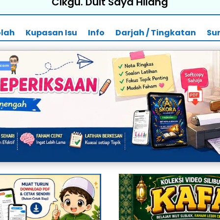
Cikgu. Duit Saya Hilang
olah
Kupasan Isu
Info
Darjah / Tingkatan
Su