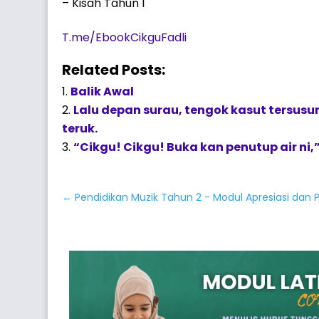
– Kisah Tahun 1
T.me/EbookCikguFadli
Related Posts:
Balik Awal
Lalu depan surau, tengok kasut tersusu
teruk.
“Cikgu! Cikgu! Buka kan penutup air ni,” 
←
Pendidikan Muzik Tahun 2 - Modul Apresiasi dan