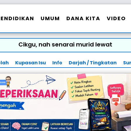
PENDIDIKAN
UMUM
DANA KITA
VIDEO
Cikgu, nah senarai murid lewat
olah
Kupasan Isu
Info
Darjah / Tingkatan
Su