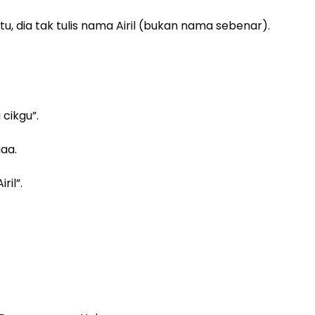
 dia tak tulis nama Airil (bukan nama sebenar).
 cikgu”.
aaa.
ril”.