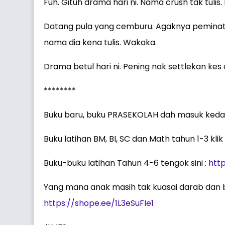
Fuh. Gituh drama hari ni. Nama crush tak tulis
Datang pula yang cemburu. Agaknya peminat Ai
nama dia kena tulis. Wakaka.
Drama betul hari ni. Pening nak settlekan kes 
********
Buku baru, buku PRASEKOLAH dah masuk kedai ga
Buku latihan BM, BI, SC dan Math tahun 1-3 klik s
Buku-buku latihan Tahun 4-6 tengok sini :
htt
Yang mana anak masih tak kuasai darab dan bah
https://shope.ee/1L3eSuFIe1