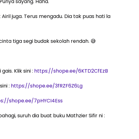
. Punya sayang. Haha.
ril juga. Terus mengadu. Dia tak puas hati la
cinta tiga segi budak sekolah rendah. 😅
is. Klik sini :
https://shope.ee/6KTD2CfEzB
ini :
https://shope.ee/3fRZF6Z6Lg
ps://shope.ee/7pHYCI4Ess
agi, suruh dia buat buku Mathzier Sifir ni :