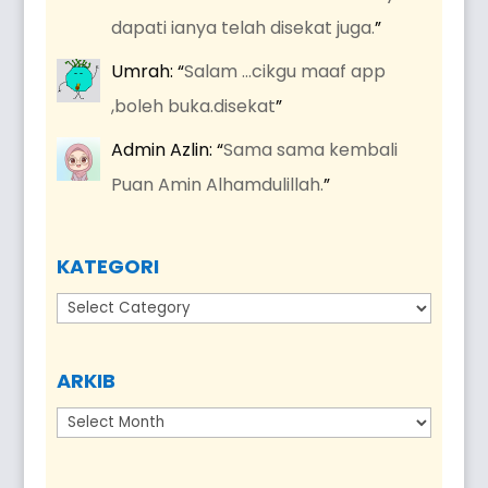
dapati ianya telah disekat juga.
”
Umrah
: “
Salam …cikgu maaf app
,boleh buka.disekat
”
Admin Azlin
: “
Sama sama kembali
Puan Amin Alhamdulillah.
”
KATEGORI
Kategori
ARKIB
Arkib