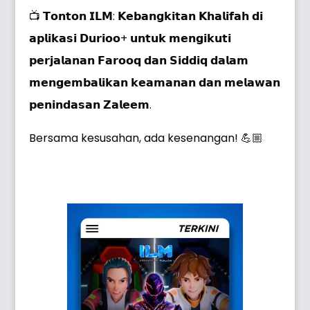
📺 𝗧𝗼𝗻𝘁𝗼𝗻 𝗜𝗟𝗠: 𝗞𝗲𝗯𝗮𝗻𝗴𝗸𝗶𝘁𝗮𝗻 𝗞𝗵𝗮𝗹𝗶𝗳𝗮𝗵 𝗱𝗶
𝗮𝗽𝗹𝗶𝗸𝗮𝘀𝗶 𝗗𝘂𝗿𝗶𝗼𝗼+ 𝘂𝗻𝘁𝘂𝗸 𝗺𝗲𝗻𝗴𝗶𝗸𝘂𝘁𝗶
𝗽𝗲𝗿𝗷𝗮𝗹𝗮𝗻𝗮𝗻 𝗙𝗮𝗿𝗼𝗼𝗾 𝗱𝗮𝗻 𝗦𝗶𝗱𝗱𝗶𝗾 𝗱𝗮𝗹𝗮𝗺
𝗺𝗲𝗻𝗴𝗲𝗺𝗯𝗮𝗹𝗶𝗸𝗮𝗻 𝗸𝗲𝗮𝗺𝗮𝗻𝗮𝗻 𝗱𝗮𝗻 𝗺𝗲𝗹𝗮𝘄𝗮𝗻
𝗽𝗲𝗻𝗶𝗻𝗱𝗮𝘀𝗮𝗻 𝗭𝗮𝗹𝗲𝗲𝗺.
Bersama kesusahan, ada kesenangan! 💪🏼