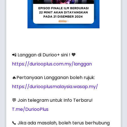
📲 Langgan di Durioo+ sini ! 🧡
https://duriooplus.com.my/langgan
🔥Pertanyaan Langganan boleh rujuk:
https://duriooplusmalaysia.wasap.my/
💬 Join telegram untuk Info Terbaru!
T.me/DuriooPlus
📞 Jika ada masalah, boleh terus berhubung