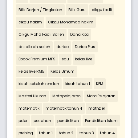
Bilik Darjah / Tingkatan
Bilik Guru
cikgu fadli
cikgu hakim
Cikgu Mohamad hakim
Cikgu Mohd Fadli Salleh
Dana Kita
dr salbiah salleh
durioo
Durioo Plus
Ebook Premium MFS
edu
kelas live
kelas live RM5
Kelas Umum
kisah sekolah rendah
kisah tahun 1
KPM
Masteri Ukuran
Matapelajaran
Mata Pelajaran
matematik
matematik tahun 4
mathzier
pdpr
pecahan
pendidikan
Pendidikan Islam
preblog
tahun 1
tahun 2
tahun 3
tahun 4