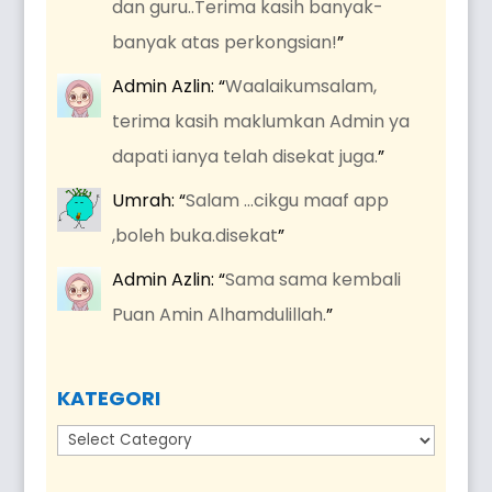
dan guru..Terima kasih banyak-
banyak atas perkongsian!
”
Admin Azlin
: “
Waalaikumsalam,
terima kasih maklumkan Admin ya
dapati ianya telah disekat juga.
”
Umrah
: “
Salam …cikgu maaf app
,boleh buka.disekat
”
Admin Azlin
: “
Sama sama kembali
Puan Amin Alhamdulillah.
”
KATEGORI
Kategori