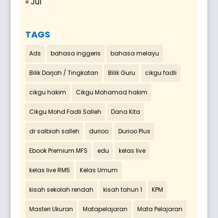
« Jul
TAGS
Ads
bahasa inggeris
bahasa melayu
Bilik Darjah / Tingkatan
Bilik Guru
cikgu fadli
cikgu hakim
Cikgu Mohamad hakim
Cikgu Mohd Fadli Salleh
Dana Kita
dr salbiah salleh
durioo
Durioo Plus
Ebook Premium MFS
edu
kelas live
kelas live RM5
Kelas Umum
kisah sekolah rendah
kisah tahun 1
KPM
Masteri Ukuran
Matapelajaran
Mata Pelajaran