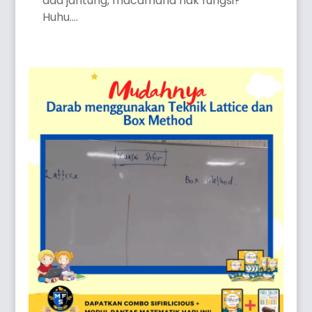
ada jantung, macamana nak fungsi?
Huhu....