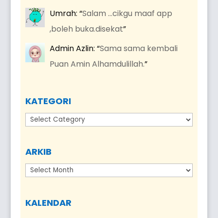
Umrah
: “
Salam …cikgu maaf app
,boleh buka.disekat
”
Admin Azlin
: “
Sama sama kembali
Puan Amin Alhamdulillah.
”
KATEGORI
Kategori
ARKIB
Arkib
KALENDAR