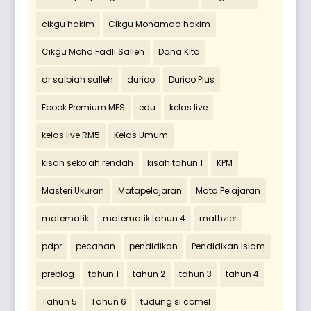
cikgu hakim
Cikgu Mohamad hakim
Cikgu Mohd Fadli Salleh
Dana Kita
dr salbiah salleh
durioo
Durioo Plus
Ebook Premium MFS
edu
kelas live
kelas live RM5
Kelas Umum
kisah sekolah rendah
kisah tahun 1
KPM
Masteri Ukuran
Matapelajaran
Mata Pelajaran
matematik
matematik tahun 4
mathzier
pdpr
pecahan
pendidikan
Pendidikan Islam
preblog
tahun 1
tahun 2
tahun 3
tahun 4
Tahun 5
Tahun 6
tudung si comel