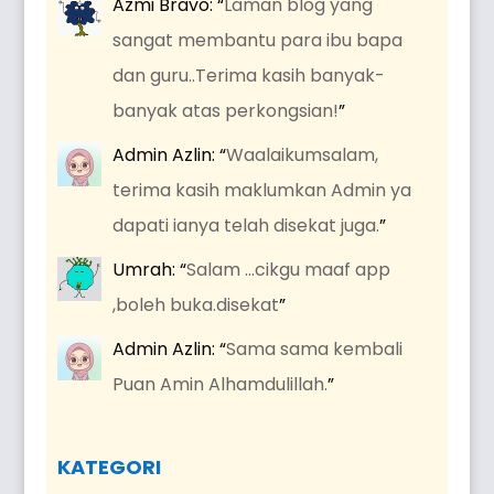
Azmi Bravo
: “
Laman blog yang
sangat membantu para ibu bapa
dan guru..Terima kasih banyak-
banyak atas perkongsian!
”
Admin Azlin
: “
Waalaikumsalam,
terima kasih maklumkan Admin ya
dapati ianya telah disekat juga.
”
Umrah
: “
Salam …cikgu maaf app
,boleh buka.disekat
”
Admin Azlin
: “
Sama sama kembali
Puan Amin Alhamdulillah.
”
KATEGORI