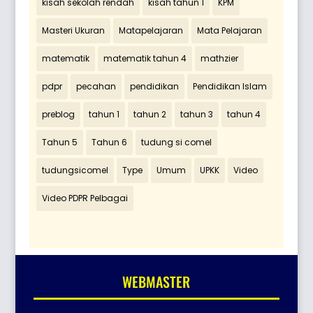
kisah sekolah rendah
kisah tahun 1
KPM
Masteri Ukuran
Matapelajaran
Mata Pelajaran
matematik
matematik tahun 4
mathzier
pdpr
pecahan
pendidikan
Pendidikan Islam
preblog
tahun 1
tahun 2
tahun 3
tahun 4
Tahun 5
Tahun 6
tudung si comel
tudungsicomel
Type
Umum
UPKK
Video
Video PDPR Pelbagai
WEBMASTER