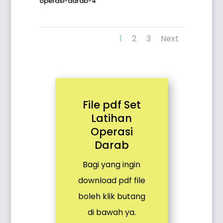
operasi-darab-4
1
2
3
Next
File pdf Set
Latihan
Operasi
Darab
Bagi yang ingin
download pdf file
boleh klik butang
di bawah ya.