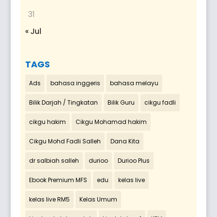
31
« Jul
TAGS
Ads
bahasa inggeris
bahasa melayu
Bilik Darjah / Tingkatan
Bilik Guru
cikgu fadli
cikgu hakim
Cikgu Mohamad hakim
Cikgu Mohd Fadli Salleh
Dana Kita
dr salbiah salleh
durioo
Durioo Plus
Ebook Premium MFS
edu
kelas live
kelas live RM5
Kelas Umum