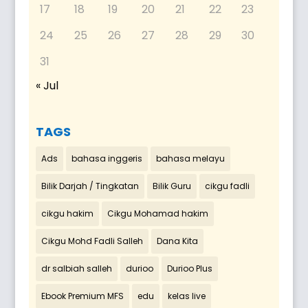
17
18
19
20
21
22
23
24
25
26
27
28
29
30
31
« Jul
TAGS
Ads
bahasa inggeris
bahasa melayu
Bilik Darjah / Tingkatan
Bilik Guru
cikgu fadli
cikgu hakim
Cikgu Mohamad hakim
Cikgu Mohd Fadli Salleh
Dana Kita
dr salbiah salleh
durioo
Durioo Plus
Ebook Premium MFS
edu
kelas live