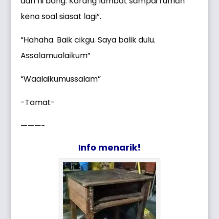
dah ni bang. Karang lambat sampai rumah
kena soal siasat lagi”.
“Hahaha. Baik cikgu. Saya balik dulu.
Assalamualaikum”
“Waalaikumussalam”
-Tamat-
———-
Info menarik!