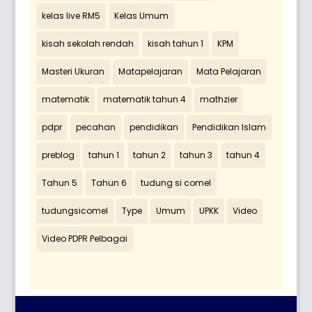
kelas live RM5
Kelas Umum
kisah sekolah rendah
kisah tahun 1
KPM
Masteri Ukuran
Matapelajaran
Mata Pelajaran
matematik
matematik tahun 4
mathzier
pdpr
pecahan
pendidikan
Pendidikan Islam
preblog
tahun 1
tahun 2
tahun 3
tahun 4
Tahun 5
Tahun 6
tudung si comel
tudungsicomel
Type
Umum
UPKK
Video
Video PDPR Pelbagai